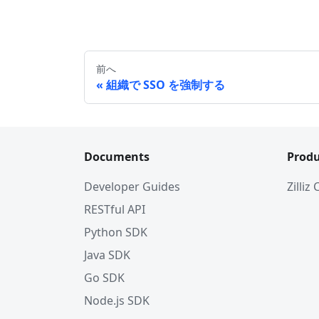
前へ
組織で SSO を強制する
Documents
Produ
Developer Guides
Zilliz
RESTful API
Python SDK
Java SDK
Go SDK
Node.js SDK