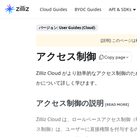
Cloud Guides
BYOC Guides
API & SDKs
バージョン: User Guides (Cloud)
[説明] このペー
アクセス制御
file_copy
Copy page
Zilliz Cloud がより効率的なアクセ
かについて詳しく学びます。
アクセス制御の説明
[READ MORE]
Zilliz Cloud は、ロールベースアクセス制
ス制御）は、ユーザーに直接権限を付与する