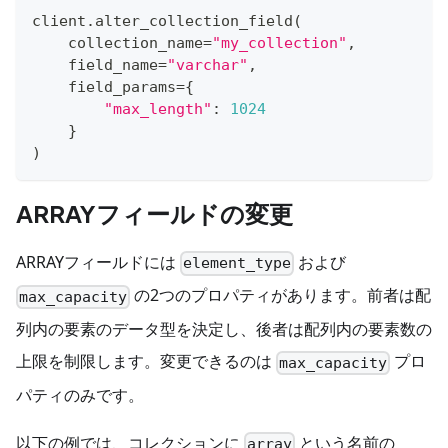
client
.
alter_collection_field
(
    collection_name
=
"my_collection"
,
    field_name
=
"varchar"
,
    field_params
=
{
"max_length"
:
1024
}
)
ARRAYフィールドの変更
ARRAYフィールドには
および
element_type
の2つのプロパティがあります。前者は配
max_capacity
列内の要素のデータ型を決定し、後者は配列内の要素数の
上限を制限します。変更できるのは
プロ
max_capacity
パティのみです。
以下の例では、コレクションに
という名前の
array