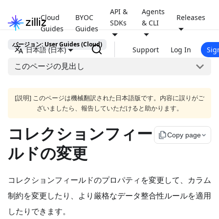
API &
Agents
Cloud
BYOC
Releases
SDKs
& CLI
Guides
Guides
バージョン: User Guides (Cloud)
日本語 (日本)
Support
Log In
Sig
このページの見出し
[説明] このページは機械翻訳された日本語版です。内容に誤りがご
ざいましたら、報告していただけると助かります。
コレクションフィー
file_copy
Copy page
ルドの変更
コレクションフィールドのプロパティを変更して、カラム
制約を変更したり、より厳格なデータ整合性ルールを適用
したりできます。