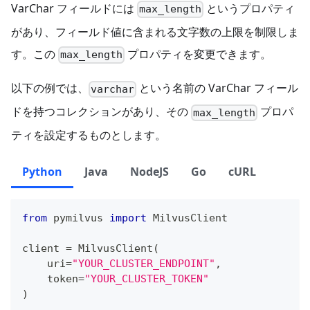
VarChar フィールドには
というプロパティ
max_length
があり、フィールド値に含まれる文字数の上限を制限しま
す。この
プロパティを変更できます。
max_length
以下の例では、
という名前の VarChar フィール
varchar
ドを持つコレクションがあり、その
プロパ
max_length
ティを設定するものとします。
Python
Java
NodeJS
Go
cURL
from
 pymilvus 
import
 MilvusClient
client 
=
 MilvusClient
(
    uri
=
"YOUR_CLUSTER_ENDPOINT"
,
    token
=
"YOUR_CLUSTER_TOKEN"
)