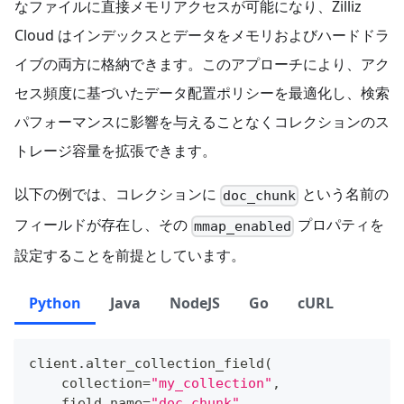
なファイルに直接メモリアクセスが可能になり、Zilliz
Cloud はインデックスとデータをメモリおよびハードドラ
イブの両方に格納できます。このアプローチにより、アク
セス頻度に基づいたデータ配置ポリシーを最適化し、検索
パフォーマンスに影響を与えることなくコレクションのス
トレージ容量を拡張できます。
以下の例では、コレクションに
という名前の
doc_chunk
フィールドが存在し、その
プロパティを
mmap_enabled
設定することを前提としています。
Python
Java
NodeJS
Go
cURL
client
.
alter_collection_field
(
    collection
=
"my_collection"
,
    field_name
=
"doc_chunk"
,