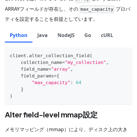
ARRAYフィールドが存在し、その
プロパ
max_capacity
ティを設定することを前提としています。
Python
Java
NodeJS
Go
cURL
client
.
alter_collection_field
(
    collection_name
=
"my_collection"
,
    field_name
=
"array"
,
    field_params
=
{
"max_capacity"
:
64
}
)
Alter field-level mmap設定
メモリマッピング（mmap）により、ディスク上の大き