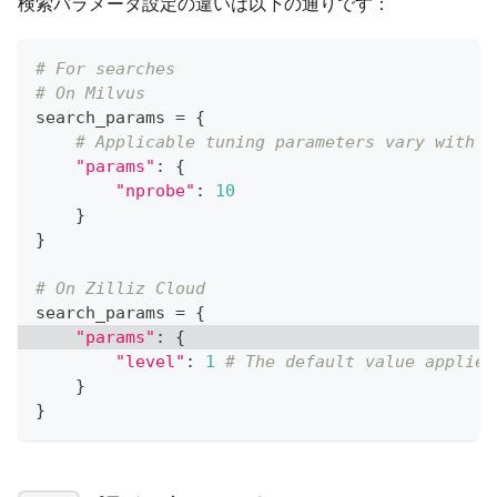
検索パラメータ設定の違いは以下の通りです：
# For searches
# On Milvus
search_params 
=
{
# Applicable tuning parameters vary with t
"params"
:
{
"nprobe"
:
10
}
}
# On Zilliz Cloud
search_params 
=
{
"params"
:
{
"level"
:
1
# The default value applies
}
}