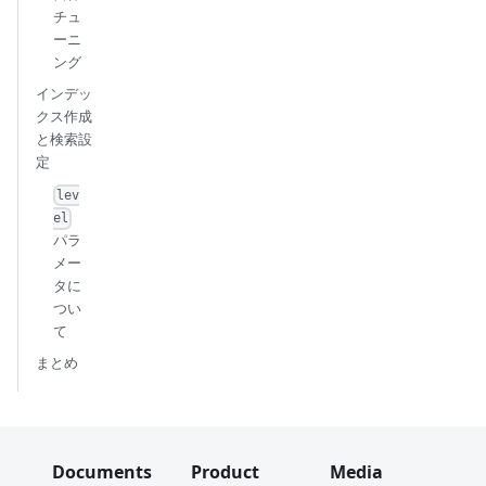
チュ
ーニ
ング
インデッ
クス作成
と検索設
定
lev
el
パラ
メー
タに
つい
て
まとめ
Documents
Product
Media