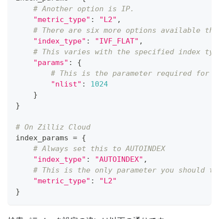
# Another option is IP.
"metric_type"
:
"L2"
,
# There are six more options available the
"index_type"
:
"IVF_FLAT"
,
# This varies with the specified index typ
"params"
:
{
# This is the parameter required for I
"nlist"
:
1024
}
}
# On Zilliz Cloud
index_params 
=
{
# Always set this to AUTOINDEX
"index_type"
:
"AUTOINDEX"
,
# This is the only parameter you should th
"metric_type"
:
"L2"
}