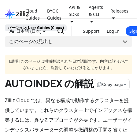
API &
Agents
Cloud
BYOC
Releases
SDKs
& CLI
Guides
Guides
バージョン: User Guides (Cloud)
日本語 (日本)
Support
Log In
Sig
このページの見出し
[説明] このページは機械翻訳された日本語版です。内容に誤りがご
ざいましたら、報告していただけると助かります。
AUTOINDEX の解説
file_copy
Copy page
Zilliz Cloud では、異なる構成で動作するクラスターを提
供しています。これらのクラスター上でインデックスを構
築するには、異なるアプローチが必要です。ユーザーがイ
ンデックスパラメーターの調整や微調整の手間を省くた