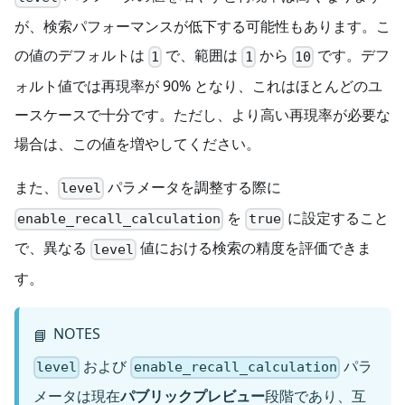
が、検索パフォーマンスが低下する可能性もあります。こ
の値のデフォルトは
で、範囲は
から
です。デフ
1
1
10
ォルト値では再現率が 90% となり、これはほとんどのユ
ースケースで十分です。ただし、より高い再現率が必要な
場合は、この値を増やしてください。
また、
パラメータを調整する際に
level
を
に設定すること
enable_recall_calculation
true
で、異なる
値における検索の精度を評価できま
level
す。
NOTES
📘
および
パラ
level
enable_recall_calculation
メータは現在
パブリックプレビュー
段階であり、互