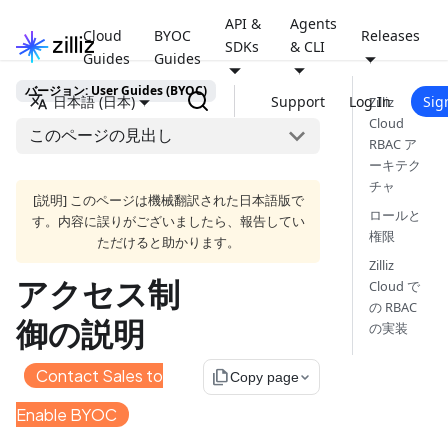
API &
Agents
Cloud
BYOC
Releases
SDKs
& CLI
Guides
Guides
バージョン: User Guides (BYOC)
日本語 (日本)
Support
Log In
Sig
Zilliz
Cloud
このページの見出し
RBAC ア
ーキテク
チャ
[説明] このページは機械翻訳された日本語版で
ロールと
す。内容に誤りがございましたら、報告してい
権限
ただけると助かります。
Zilliz
アクセス制
Cloud で
の RBAC
御の説明
の実装
Contact Sales to
file_copy
Copy page
Enable BYOC