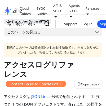
API &
Agents
Cloud
BYOC
Releases
SDKs
& CLI
Guides
Guides
バージョン: User Guides (BYOC)
日本語 (日本)
Support
Log In
Sig
このページの見出し
[説明] このページは機械翻訳された日本語版です。内容に誤りがご
ざいましたら、報告していただけると助かります。
アクセスログリファ
レンス
Contact Sales to Enable BYOC
file_copy
Copy page
アクセスログは
JSON Lines
形式で配信されます — 1 行に
つき 1 つの JSON オブジェクトです。各行は単一の操作を