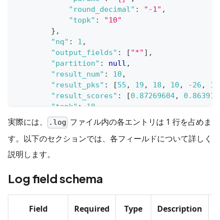
"round_decimal"
:
"-1"
,
"topk"
:
"10"
}
,
"nq"
:
1
,
"output_fields"
:
[
"*"
]
,
"partition"
:
null
,
"result_num"
:
10
,
"result_pks"
:
[
55
,
19
,
18
,
10
,
-26
,
11
"result_scores"
:
[
0.87269604
,
0.863918
"topk"
:
10
}
,
実際には、
ファイル内の各エントリは 1 行を占めま
.log
"result"
:
0
,
す。以下のセクションでは、各フィールドについて詳しく
"status"
:
"Success"
,
"timestamp"
:
1776148276827
,
説明します。
"trace_id"
:
"f89903d701329910380442aa86941
"user"
:
"key-ibchakktguxxrvvxseoasz"
Log field schema
}
Field
Required
Type
Description