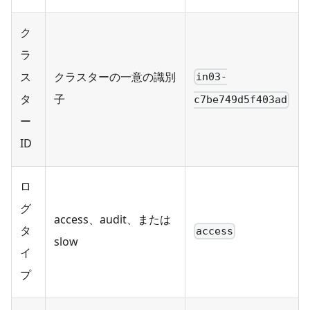
ク
ラ
ス
クラスターの一意の識別
in03-
タ
子
c7be749d5f403ad
ー
ID
ロ
グ
access、audit、または
タ
access
slow
イ
プ