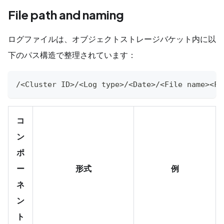
File path and naming
ログファイルは、オブジェクトストレージバケット内に以
下のパス構造で整理されています：
/<Cluster ID>/<Log type>/<Date>/<File name><Fi
コ
ン
ポ
ー
形式
例
ネ
ン
ト