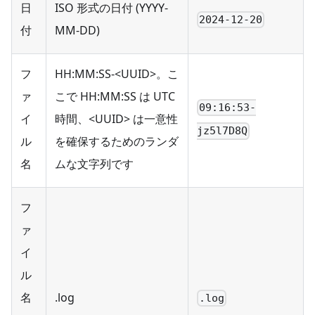
日
ISO 形式の日付 (YYYY-
2024-12-20
付
MM-DD)
フ
HH:MM:SS-<UUID>。こ
ァ
こで HH:MM
:SS
は UTC
09:16:53-
イ
時間、<UUID> は一意性
jz5l7D8Q
ル
を確保するためのランダ
名
ムな文字列です
フ
ァ
イ
ル
名
.log
.log