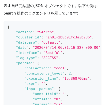
表す自己完結型の JSON オブジェクトです。以下の例は、
Search 操作のログエントリを示しています:
{
"action"
:
"Search"
,
"cluster_id"
:
"in01-2b8d91fc3a3b93b"
,
"database"
:
"default"
,
"date"
:
"2026/04/14 06:31:16.827 +00:00"
,
"interface"
:
"Restful"
,
"log_type"
:
"ACCESS"
,
"params"
:
{
"collection"
:
"ccc1"
,
"consistency_level"
:
2
,
"execution_time"
:
"15.368706ms"
,
"expr"
:
""
,
"input_params"
:
{
"anns_field"
:
""
,
"offset"
:
"0"
,
"params"
:
"{}"
,