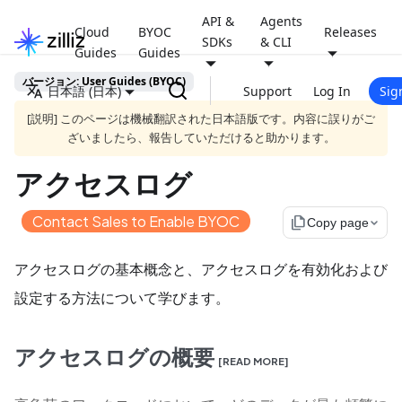
API &
Agents
Cloud
BYOC
Releases
SDKs
& CLI
Guides
Guides
バージョン: User Guides (BYOC)
日本語 (日本)
Support
Log In
Sig
[説明] このページは機械翻訳された日本語版です。内容に誤りがご
ざいましたら、報告していただけると助かります。
アクセスログ
Contact Sales to Enable BYOC
file_copy
Copy page
アクセスログの基本概念と、アクセスログを有効化および
設定する方法について学びます。
アクセスログの概要
[READ MORE]