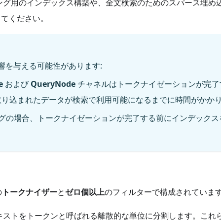
ング用のインデックス構築や、全文検索のためのスパース埋め
てください。
響を与える可能性があります:
e
および
QueryNode
チャネルはトークナイゼーションが完了
取り込まれたデータが検索で利用可能になるまでに時間がかか
グの場合、トークナイゼーションが完了する前にインデックス
の
トークナイザー
と
ゼロ個以上
のフィルターで構成されていま
テキストをトークンと呼ばれる離散的な単位に分割します。これ