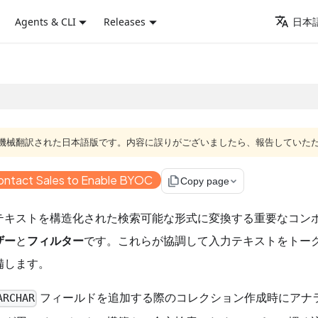
Agents & CLI
Releases
日本語
ジは機械翻訳された日本語版です。内容に誤りがございましたら、報告していた
ontact Sales to Enable BYOC
file_copy
Copy page
テキストを構造化された検索可能な形式に変換する重要なコン
ザー
と
フィルター
です。これらが協調して入力テキストをトー
備します。
フィールドを追加する際のコレクション作成時にアナ
ARCHAR