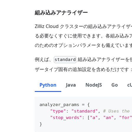
組み込みアナライザー
Zilliz Cloud クラスターの組み込
る必要なくすぐに使用できます。各組み込み
のためのオプションパラメータも備えていま
例えば、
組み込みアナライザーを
standard
ザータイプ固有の追加設定を含めるだけです
Python
Java
NodeJS
Go
c
analyzer_params 
=
{
"type"
:
"standard"
,
# Uses the
"stop_words"
:
[
"a"
,
"an"
,
"for
}