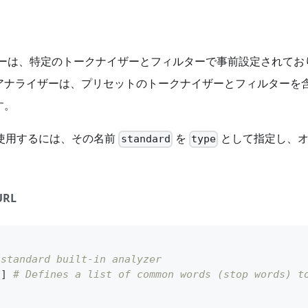
みアナライザーは、特定のトークナイザーとフィルターで事前設定され
アナライザーは、プリセットのトークナイザーとフィルターを
す。
使用するには、その名前
を
として指定し、
standard
type
：
URL
 standard built-in analyzer
"
]
# Defines a list of common words (stop words) t