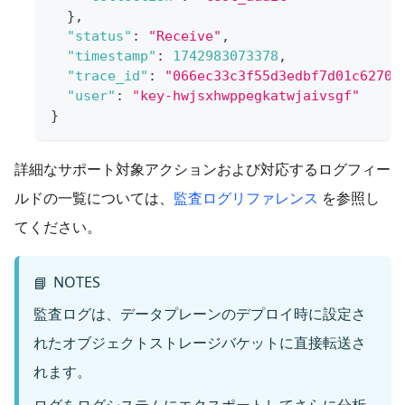
}
,
"status"
:
"Receive"
,
"timestamp"
:
1742983073378
,
"trace_id"
:
"066ec33c3f55d3edbf7d01c62700
"user"
:
"key-hwjsxhwppegkatwjaivsgf"
}
詳細なサポート対象アクションおよび対応するログフィー
ルドの一覧については、
監査ログリファレンス
を参照し
てください。
NOTES
📘
監査ログは、データプレーンのデプロイ時に設定さ
れたオブジェクトストレージバケットに直接転送さ
れます。
ログをログシステムにエクスポートしてさらに分析