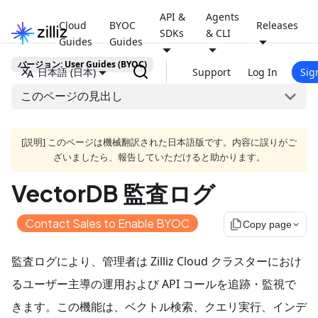
API &
Agents
Cloud
BYOC
Releases
SDKs
& CLI
Guides
Guides
バージョン: User Guides (BYOC)
日本語 (日本)
Support
Log In
Sig
このページの見出し
[説明] このページは機械翻訳された日本語版です。内容に誤りがご
ざいましたら、報告していただけると助かります。
VectorDB 監査ログ
Contact Sales to Enable BYOC
file_copy
Copy page
監査ログにより、管理者は Zilliz Cloud クラスターにおけ
るユーザー主導の運用および API コールを追跡・監視で
きます。この機能は、ベクトル検索、クエリ実行、インデ