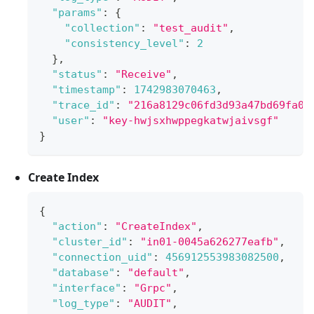
"params"
:
{
"collection"
:
"test_audit"
,
"consistency_level"
:
2
}
,
"status"
:
"Receive"
,
"timestamp"
:
1742983070463
,
"trace_id"
:
"216a8129c06fd3d93a47bd69fa0a
"user"
:
"key-hwjsxhwppegkatwjaivsgf"
}
Create Index
{
"action"
:
"CreateIndex"
,
"cluster_id"
:
"in01-0045a626277eafb"
,
"connection_uid"
:
456912553983082500
,
"database"
:
"default"
,
"interface"
:
"Grpc"
,
"log_type"
:
"AUDIT"
,