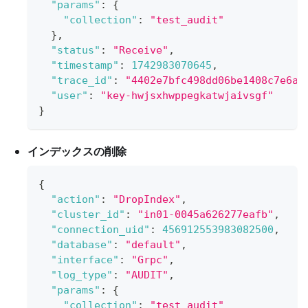
"params"
:
{
"collection"
:
"test_audit"
}
,
"status"
:
"Receive"
,
"timestamp"
:
1742983070645
,
"trace_id"
:
"4402e7bfc498dd06be1408c7e6a7
"user"
:
"key-hwjsxhwppegkatwjaivsgf"
}
インデックスの削除
{
"action"
:
"DropIndex"
,
"cluster_id"
:
"in01-0045a626277eafb"
,
"connection_uid"
:
456912553983082500
,
"database"
:
"default"
,
"interface"
:
"Grpc"
,
"log_type"
:
"AUDIT"
,
"params"
:
{
"collection"
:
"test_audit"