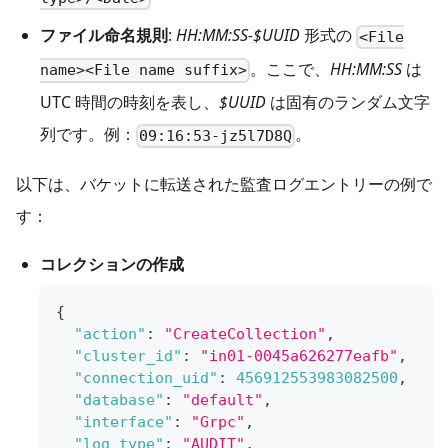
ファイル命名規則
:
HH:MM:SS-$UUID
形式の
<File
。ここで、
HH:MM
:SS
は
name><File name suffix>
UTC 時間の時刻を表し、
$UUID
は固有のランダム文字
列です。例：
。
09:16:53-jz5l7D8Q
以下は、バケットに転送された監査ログエントリーの例で
す：
コレクションの作成
{
"action"
:
"CreateCollection"
,
"cluster_id"
:
"in01-0045a626277eafb"
,
"connection_uid"
:
456912553983082500
,
"database"
:
"default"
,
"interface"
:
"Grpc"
,
"log_type"
:
"AUDIT"
,