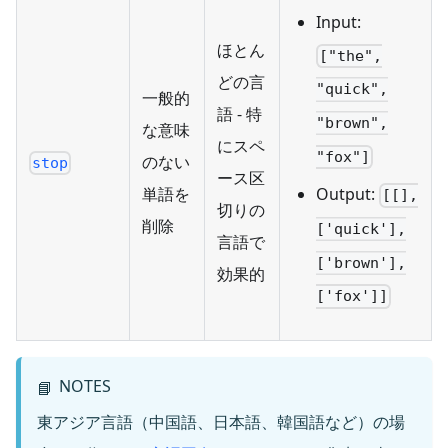
Input:
ほとん
["the",
どの言
"quick",
一般的
語 - 特
"brown",
な意味
にスペ
"fox"]
のない
stop
ース区
Output:
単語を
[[],
切りの
削除
['quick'],
言語で
['brown'],
効果的
['fox']]
NOTES
📘
東アジア言語（中国語、日本語、韓国語など）の場