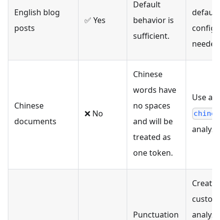
Default
English blog
default
✅ Yes
behavior is
posts
configu
sufficient.
needed
Chinese
words have
Use a bu
Chinese
no spaces
❌ No
chine
documents
and will be
analyze
treated as
one token.
Create 
custom
Punctuation
analyze