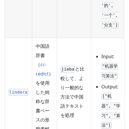
'的',
'一个',
'分支']
中国語
辞書
Input:
（
cc-
"机器学
と比
jieba
cedict
）
习算法"
較して、よ
を使用
Output:
り一般的な
した純
lindera
方法で中国
["机
粋な辞
語テキスト
器", "学
書ベー
を処理
习", "算
スの形
法"]
態素解