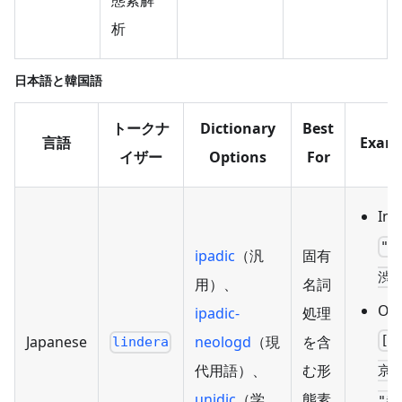
析
日本語と韓国語
トークナ
Dictionary
Best
言語
Examp
イザー
Options
For
Inp
"
ipadic
（汎
固有
渋谷
用）、
名詞
Out
ipadic-
処理
Japanese
neologd
（現
を含
["
lindera
代用語）、
む形
京"
unidic
（学
態素
"都