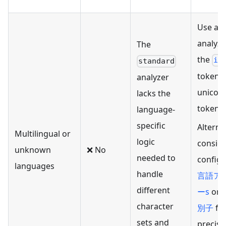
Use a 
analyze
The
the
ic
standard
tokeniz
analyzer
unicod
lacks the
tokeniz
language-
specific
Alternat
Multilingual or
logic
consid
unknown
❌ No
needed to
config
languages
handle
言語ア
different
ーs
or 
character
別子
fo
sets and
precise