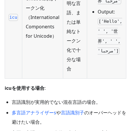
界 مرحبا"
明な言
ークン化
Output:
語、ま
（International
icu
たは単
['Hello',
Components
純なト
' ', '世
for Unicode）
ークン
界', ' ',
化で十
'مرحبا']
分な場
合
icuを使用する場合
:
言語識別が実用的でない混在言語の場合。
多言語アナライザーs
や
言語識別子
のオーバーヘッドを
避けたい場合。