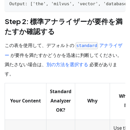
Output: ['the', 'milvus', 'vector', 'database'
Step 2: 標準アナライザーが要件を満
たすか確認する
この表を使用して、デフォルトの
アナライザ
standard
ー
が要件を満たすかどうかを迅速に判断してください。
満たさない場合は、
別の方法を選択する
必要がありま
す。
Standard
Wha
Your Content
Analyzer
Why
N
OK?
Use th