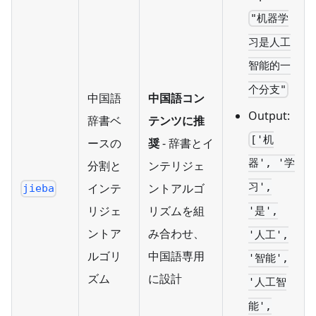
"机器学
习是人工
智能的一
个分支"
中国語
中国語コン
Output:
辞書ベ
テンツに推
['机
ースの
奨
- 辞書とイ
器', '学
分割と
ンテリジェ
インテ
ントアルゴ
习',
jieba
リジェ
リズムを組
'是',
ントア
み合わせ、
'人工',
ルゴリ
中国語専用
'智能',
ズム
に設計
'人工智
能',