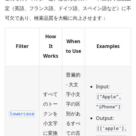
定（英語、フランス語、ドイツ語、スペイン語など）に不
可欠であり、検索品質を大幅に向上させます：
How
When
Filter
It
Examples
to Use
Works
普遍的
- 大文
Input:
すべて
字小文
["Apple",
のトー
字の区
"iPhone"]
クンを
別があ
lowercase
Output:
小文字
るすべ
[['apple'],
に変換
ての言