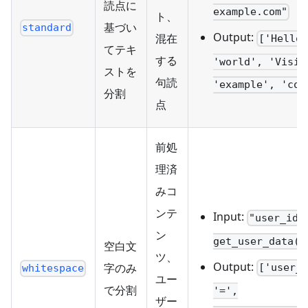
読点に
example.com"
ト、
基づい
standard
Output:
混在
['Hello
てテキ
する
'world', 'Visit
ストを
句読
'example', 'com
分割
点
前処
理済
みコ
ンテ
Input:
"user_id 
ン
get_user_data()
空白文
ツ、
Output:
字のみ
['user_
whitespace
ユー
で分割
'=',
ザー