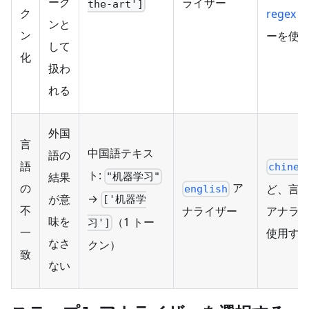
ーク
ライザー
the-art']
ク
regex
フ
ンと
ン
ーを使
して
化
扱わ
れる
外国
言
中国語テキス
語の
語
chines
ト:
結果
"机器学习"
ア
の
ど、言
english
→
が意
['机器学
不
ナライザー
アナラ
味を
（1 トー
习']
一
使用す
なさ
クン）
致
ない