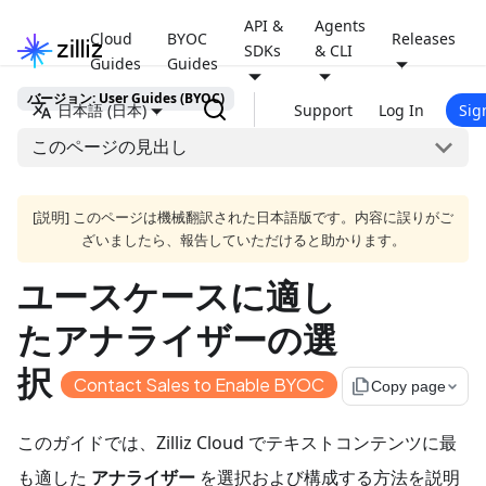
API &
Agents
Cloud
BYOC
Releases
SDKs
& CLI
Guides
Guides
バージョン: User Guides (BYOC)
日本語 (日本)
Support
Log In
Sig
このページの見出し
[説明] このページは機械翻訳された日本語版です。内容に誤りがご
ざいましたら、報告していただけると助かります。
ユースケースに適し
たアナライザーの選
択
Contact Sales to Enable BYOC
file_copy
Copy page
このガイドでは、Zilliz Cloud でテキストコンテンツに最
も適した
アナライザー
を選択および構成する方法を説明