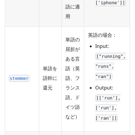
['iphone']]
語に適
用
英語の場合：
単語の
Input:
屈折が
["running",
ある言
"runs",
単語を
語（英
"ran"]
語幹に
語、フ
stemmer
Output:
還元
ランス
語、ド
[['run'],
イツ語
['run'],
など）
['ran']]