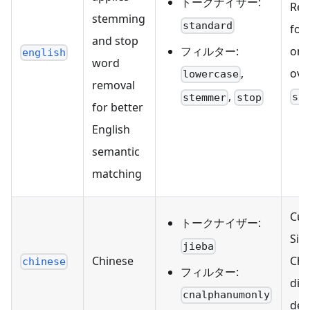
トークナイザー:
Re
stemming
standard
for 
and stop
フィルター:
onl
english
word
,
ove
lowercase
removal
,
st
stemmer
stop
for better
English
semantic
matching
Cur
トークナイザー:
Sim
jieba
Chinese
Chi
chinese
フィルター:
dic
cnalphanumonly
defa