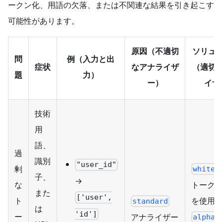
ークン化、用語の欠落、または不関連な結果を引き起こす
可能性があります。
原因（不適切
ソリュ
問
例（入力と出
症状
なアナライザ
（適切
題
力）
ー）
イザ
技術
用
語、
過
識別
"user_id"
剰
whites
子、
→
トーク
な
また
['user',
を使用
ト
standard
は
'id']
ー
アナライザー
alphan