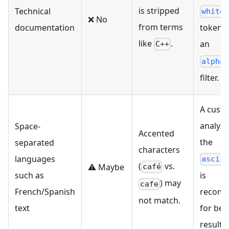
is stripped
Technical
white
❌ No
from terms
documentation
tokeniz
like
.
an
C++
alpha
filter.
A cust
analyze
Space-
Accented
the
separated
characters
languages
ascii
(
vs.
⚠️ Maybe
café
such as
is
) may
cafe
French/Spanish
recom
not match.
text
for bet
results.