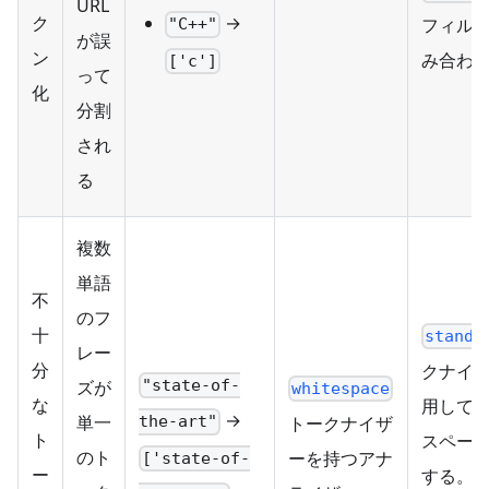
URL
→
ク
フィル
"C++"
が誤
ン
み合わ
['c']
って
化
分割
され
る
複数
単語
不
のフ
十
standa
レー
分
クナイ
"state-of-
ズが
whitespace
な
用して
→
単一
トークナイザ
the-art"
ト
スペー
のト
ーを持つアナ
['state-of-
ー
する。