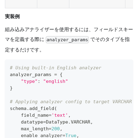
実装例
組み込みアナライザーを使用するには、フィールドスキー
マを定義する際に
でそのタイプを指
analyzer_params
定するだけです。
# Using built-in English analyzer
analyzer_params 
=
{
"type"
:
"english"
}
# Applying analyzer config to target VARCHAR f
schema
.
add_field
(
    field_name
=
'text'
,
    datatype
=
DataType
.
VARCHAR
,
    max_length
=
200
,
    enable_analyzer
=
True
,