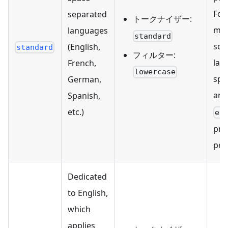
For
separated
トークナイザー:
mon
languages
standard
sce
(English,
standard
フィルター:
lan
French,
lowercase
spec
German,
anal
Spanish,
etc.)
en
pro
per
Dedicated
to English,
which
applies