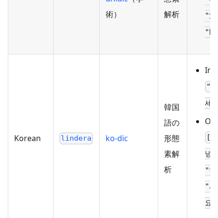
術）
解析
"渋
"区
Inp
"
세요
韓国
Out
語の
Korean
ko-dic
形態
["
lindera
素解
녕"
析
"하
"세
요"