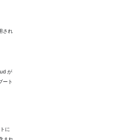
用され
ud が
をブート
ットに
が含まれ