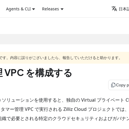
Agents & CLI
Releases
日本語
語版です。内容に誤りがございましたら、報告していただけると助かります。
 VPC を構成する
file_copy
Copy 
ud (BYOC) ソリューションを使用すると、独自の Virtual プライベート C
ー管理 VPC で実行される Zilliz Cloud プロジェクトでは
組織で必要とされる特定のクラウドセキュリティおよびガバナ