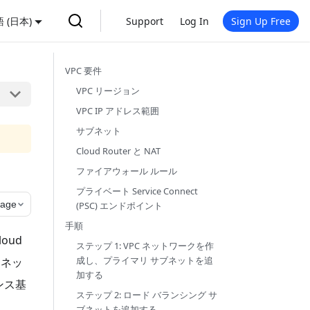
 (日本)
Support
Log In
Sign Up Free
VPC 要件
VPC リージョン
VPC IP アドレス範囲
サブネット
Cloud Router と NAT
ファイアウォール ルール
プライベート Service Connect
page
(PSC) エンドポイント
手順
loud
ステップ 1: VPC ネットワークを作
成し、プライマリ サブネットを追
、ネッ
加する
ンス基
ステップ 2: ロード バランシング サ
ブネットを追加する