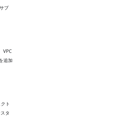
 サブ
、VPC
イを追加
ェクト
ンスタ