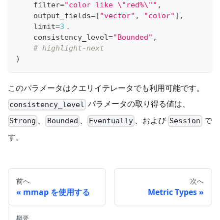
filter
=
"color like \"red%\""
,
    output_fields
=
[
"vector"
,
"color"
]
,
    limit
=
3
，
    consistency_level
=
"Bounded"
,
# highlight-next
)
このパラメータはクエリイテレータでも利用可能です。
パラメータの取り得る値は、
consistency_level
、
、
、および
で
Strong
Bounded
Eventually
Session
す。
前へ
次へ
mmap を使用する
Metric Types
概要