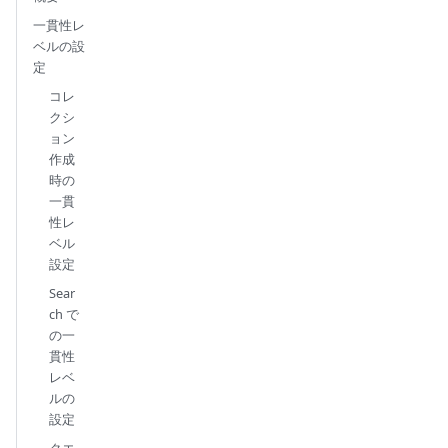
一貫性レ
ベルの設
定
コレ
クシ
ョン
作成
時の
一貫
性レ
ベル
設定
Sear
ch で
の一
貫性
レベ
ルの
設定
クエ