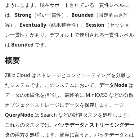
ようにします。現在サポートされている一貫性レベルに
は、
Strong
（強い一貫性）、
Bounded
（限定的古さ許
容）、
Eventually
（結果整合性）、
Session
（セッショ
ン一貫性）があり、デフォルトで使用される一貫性レベル
は
Bounded
です。
概要
Zilliz Cloud はストレージとコンピューティングを分離し
たシステムです。このシステムにおいて、
データNode
は
データの永続化を担当し、最終的に MinIO/S3 などの分散
オブジェクトストレージにデータを保存します。一方、
QueryNode
は Search などの計算タスクを処理します。
これらのタスクでは、
バッチデータ
と
ストリーミングデー
タ
の両方を処理します。簡単に言うと、バッチデータとは