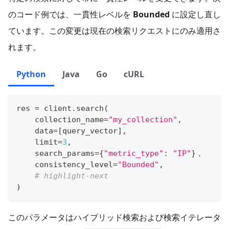
のコード例では、一貫性レベルを
Bounded
に設定し直し
ています。この変更は現在の検索リクエストにのみ適用さ
れます。
Python
Java
Go
cURL
res 
=
 client
.
search
(
    collection_name
=
"my_collection"
,
    data
=
[
query_vector
]
,
    limit
=
3
,
    search_params
=
{
"metric_type"
:
"IP"
}
，
    consistency_level
=
"Bounded"
,
# highlight-next
)
このパラメータはハイブリッド検索および検索イテレータ