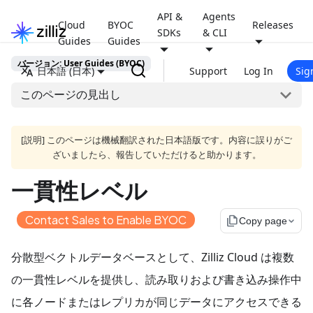
API &
Agents
Cloud
BYOC
Releases
SDKs
& CLI
Guides
Guides
バージョン: User Guides (BYOC)
日本語 (日本)
Support
Log In
Sig
このページの見出し
[説明] このページは機械翻訳された日本語版です。内容に誤りがご
ざいましたら、報告していただけると助かります。
一貫性レベル
Contact Sales to Enable BYOC
file_copy
Copy page
分散型ベクトルデータベースとして、Zilliz Cloud は複数
の一貫性レベルを提供し、読み取りおよび書き込み操作中
に各ノードまたはレプリカが同じデータにアクセスできる