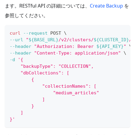
ます。RESTful API の詳細については、
Create Backup
を
参照してください。
curl
--request
 POST 
\
--url
"
${BASE_URL}
/v2/clusters/
${CLUSTER_ID}
/b
--header
"Authorization: Bearer 
${API_KEY}
"
\
--header
"Content-Type: application/json"
\
-d
'{
    "backupType": "COLLECTION",
    "dbCollections": [
        {
            "collectionNames": [
                "medium_articles"
            ]
        }
    ]
}'