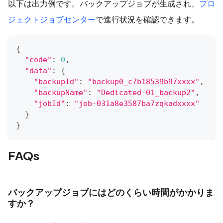
以下は出力例です。バックアップジョブが生成され、
プロ
ジェクトジョブセンター
で進行状況を確認できます。
{
"code"
:
0
,
"data"
:
{
"backupId"
:
"backup0_c7b18539b97xxxx"
,
"backupName"
:
"Dedicated-01_backup2"
,
"jobId"
:
"job-031a8e3587ba7zqkadxxxx"
}
}
FAQs
バックアップジョブにはどのくらい時間がかかりま
すか？