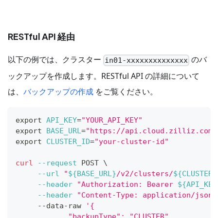
RESTful API 経由
以下の例では、クラスター
のバ
in01-xxxxxxxxxxxxxx
ックアップを作成します。RESTful API の詳細について
は、
バックアップの作成
をご覧ください。
export
API_KEY
=
"YOUR_API_KEY"
export
BASE_URL
=
"https://api.cloud.zilliz.com"
export
CLUSTER_ID
=
"your-cluster-id"
curl
--request
 POST 
\
--url
"
${BASE_URL}
/v2/clusters/
${CLUSTER_
--header
"Authorization: Bearer 
${API_KEY
--header
"Content-Type: application/json"
     --data-raw 
'{
            "backupType": "CLUSTER"