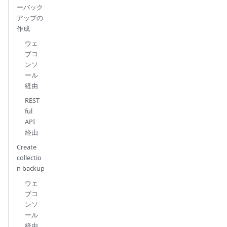
ーバック
アップの
作成
ウェ
ブコ
ンソ
ール
経由
REST
ful
API
経由
Create
collectio
n backup
ウェ
ブコ
ンソ
ール
経由