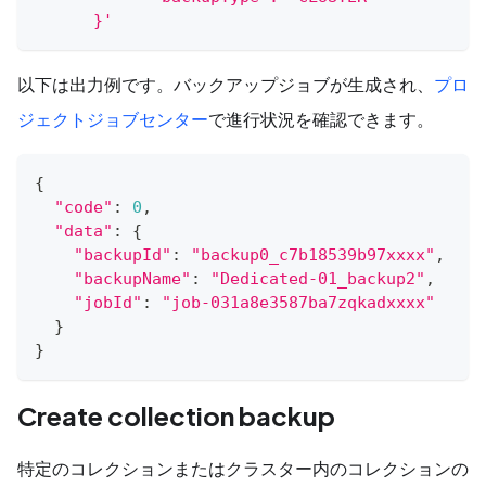
      }'
以下は出力例です。バックアップジョブが生成され、
プロ
ジェクトジョブセンター
で進行状況を確認できます。
{
"code"
:
0
,
"data"
:
{
"backupId"
:
"backup0_c7b18539b97xxxx"
,
"backupName"
:
"Dedicated-01_backup2"
,
"jobId"
:
"job-031a8e3587ba7zqkadxxxx"
}
}
Create collection backup
特定のコレクションまたはクラスター内のコレクションの