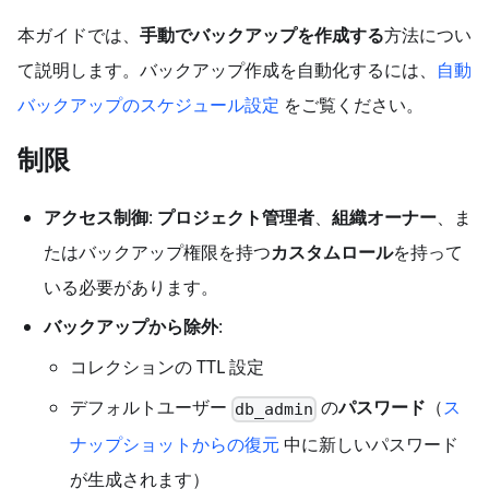
本ガイドでは、
手動でバックアップを作成する
方法につい
て説明します。バックアップ作成を自動化するには、
自動
バックアップのスケジュール設定
をご覧ください。
制限
アクセス制御
:
プロジェクト管理者
、
組織オーナー
、ま
たはバックアップ権限を持つ
カスタムロール
を持って
いる必要があります。
バックアップから除外
:
コレクションの TTL 設定
デフォルトユーザー
の
パスワード
（
ス
db_admin
ナップショットからの復元
中に新しいパスワード
が生成されます）