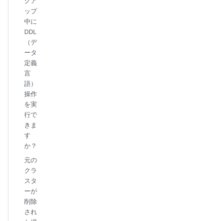
クア
ップ
中に
DDL
（デ
ータ
定義
言
語）
操作
を実
行で
きま
す
か？
元の
クラ
スタ
ーが
削除
され