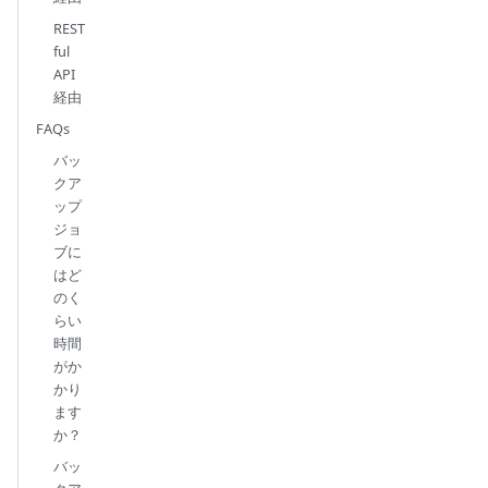
REST
ful
API
経由
FAQs
バッ
クア
ップ
ジョ
ブに
はど
のく
らい
時間
がか
かり
ます
か？
バッ