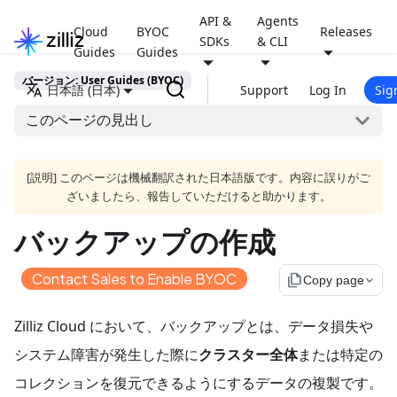
API &
Agents
Cloud
BYOC
Releases
SDKs
& CLI
Guides
Guides
バージョン: User Guides (BYOC)
日本語 (日本)
Support
Log In
Sig
このページの見出し
[説明] このページは機械翻訳された日本語版です。内容に誤りがご
ざいましたら、報告していただけると助かります。
バックアップの作成
Contact Sales to Enable BYOC
file_copy
Copy page
Zilliz Cloud において、バックアップとは、データ損失や
システム障害が発生した際に
クラスター全体
または特定の
コレクションを復元できるようにするデータの複製です。