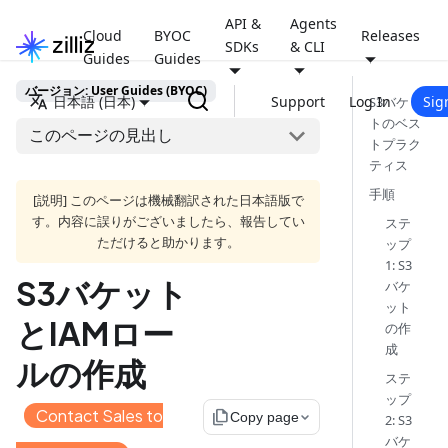
API &
Agents
Cloud
BYOC
Releases
SDKs
& CLI
Guides
Guides
バージョン: User Guides (BYOC)
日本語 (日本)
Support
Log In
Sig
S3バケッ
トのベス
このページの見出し
トプラク
ティス
手順
[説明] このページは機械翻訳された日本語版で
す。内容に誤りがございましたら、報告してい
ステ
ただけると助かります。
ップ
1: S3
S3バケット
バケ
ット
とIAMロー
の作
成
ルの作成
ステ
ップ
Contact Sales to
file_copy
Copy page
2: S3
バケ