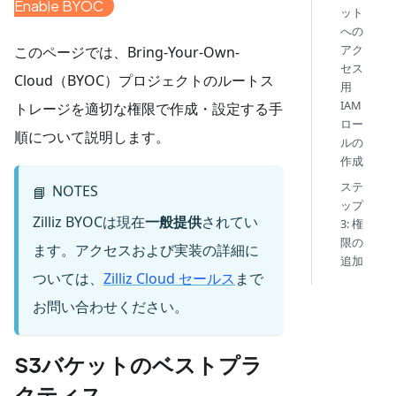
Enable BYOC
ット
への
アク
このページでは、Bring-Your-Own-
セス
Cloud（BYOC）プロジェクトのルートス
用
IAM
トレージを適切な権限で作成・設定する手
ロー
順について説明します。
ルの
作成
ステ
NOTES
📘
ップ
Zilliz BYOCは現在
一般提供
されてい
3: 権
限の
ます。アクセスおよび実装の詳細に
追加
ついては、
Zilliz Cloud セールス
まで
お問い合わせください。
S3バケットのベストプラ
クティス