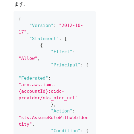
ます。
{
"Version"
:
"2012-10-
17"
,
"Statement"
:
[
{
"Effect"
:
"Allow"
,
"Principal"
:
{
"Federated"
:
"arn:aws:iam::
{accountId}:oidc-
provider/eks_oidc_url"
}
,
"Action"
:
"sts:AssumeRoleWithWebIden
tity"
,
"Condition"
:
{