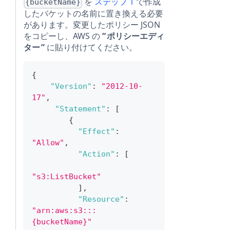
を
ステップ 1
で作成
{bucketName}
したバケットの名前に置き換える必要
があります。変更したポリシー JSON
をコピーし、AWS の
ポリシーエディ
ター
に貼り付けてください。
{
"Version"
:
"2012-10-
17"
,
"Statement"
:
[
{
"Effect"
:
"Allow"
,
"Action"
:
[
"s3:ListBucket"
]
,
"Resource"
:
"arn:aws:s3:::
{bucketName}"