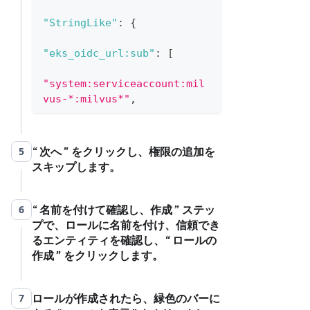
"StringLike"
:
{
"eks_oidc_url:sub"
:
[
"system:serviceaccount:mil
vus-*:milvus*"
,
"system:serviceaccount:lok
i:loki*"
,
次へ
をクリックし、権限の追加を
5
スキップします。
"system:serviceaccount:ind
ex-pool:milvus*"
]
,
名前を付けて確認し、作成
ステッ
6
プで、ロールに名前を付け、信頼でき
"eks_oidc_url:aud"
:
るエンティティを確認し、
ロールの
"sts.amazonaws.com"
作成
をクリックします。
}
}
ロールが作成されたら、緑色のバーに
}
7