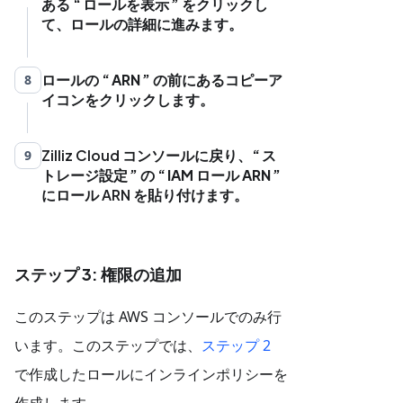
ある
ロールを表示
]
をクリックし
て、ロールの詳細に進みます。
}
ロールの
ARN
の前にあるコピーア
8
イコンをクリックします。
Zilliz Cloud コンソールに戻り、
ス
9
トレージ設定
の
IAM ロール ARN
にロール ARN を貼り付けます。
ステップ 3: 権限の追加
このステップは AWS コンソールでのみ行
います。このステップでは、
ステップ 2
で作成したロールにインラインポリシーを
作成します。