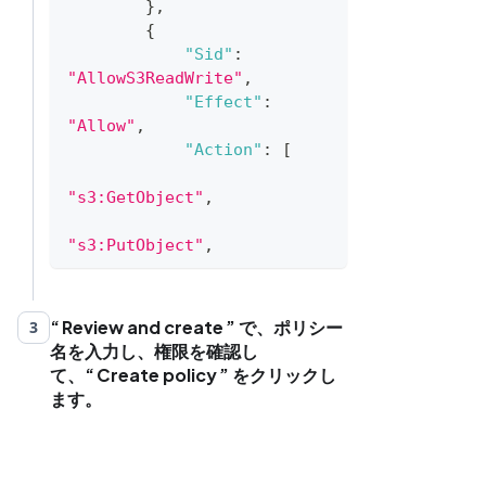
}
,
{
"Sid"
:
"AllowS3ReadWrite"
,
"Effect"
:
"Allow"
,
"Action"
:
[
"s3:GetObject"
,
"s3:PutObject"
,
"s3:DeleteObject"
]
,
Review and create
で、ポリシー
3
"Resource"
:
[
名を入力し、権限を確認し
て、
Create policy
をクリックし
"arn:aws:s3:::
ます。
{bucketName}/*"
]
}
]