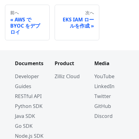
}
前へ
次へ
AWS で
EKS IAM ロー
BYOC をデプ
ルを作成
ロイ
Documents
Product
Media
Developer
Zilliz Cloud
YouTube
Guides
LinkedIn
RESTful API
Twitter
Python SDK
GitHub
Java SDK
Discord
Go SDK
Node.js SDK