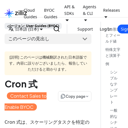
API &
Agents
Cloud
BYOC
Releases
SDKs
& CLI
Guides
Guides
バージョン: User Guides (BYOC)
日本語 (日本)
Support
Log In
Sig
式の形式
とフィー
このページの見出し
ルド値
特殊文字
と演算子
[説明] このページは機械翻訳された日本語版で
す。内容に誤りがございましたら、報告してい
例
ただけると助かります。
シン
プル
Cron 式
なテ
ンプ
Contact Sales to
file_copy
レー
Copy page
ト
Enable BYOC
一般
的な
Cron 式は、スケーリングタスクを特定の
シナ