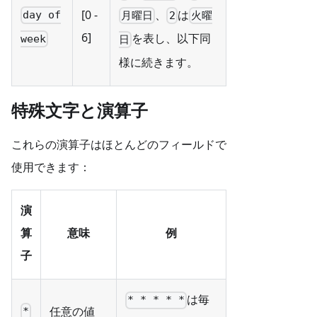
、
は
[0 -
day of
月曜日
2
火曜
6]
を表し、以下同
week
日
様に続きます。
特殊文字と演算子
これらの演算子はほとんどのフィールドで
使用できます：
演
算
意味
例
子
は毎
* * * * *
任意の値
*