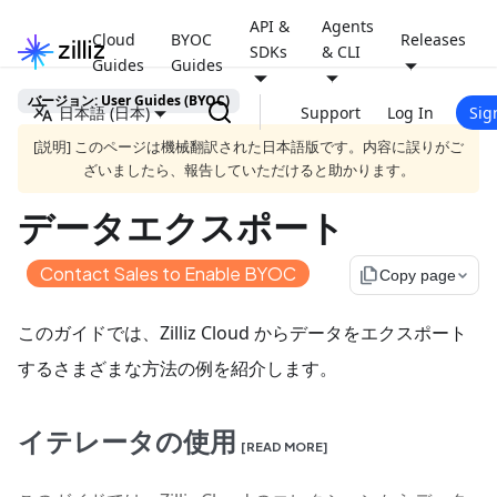
API &
Agents
Cloud
BYOC
Releases
SDKs
& CLI
Guides
Guides
バージョン: User Guides (BYOC)
日本語 (日本)
Support
Log In
Sig
[説明] このページは機械翻訳された日本語版です。内容に誤りがご
ざいましたら、報告していただけると助かります。
データエクスポート
Contact Sales to Enable BYOC
file_copy
Copy page
このガイドでは、Zilliz Cloud からデータをエクスポート
するさまざまな方法の例を紹介します。
イテレータの使用
[READ MORE]