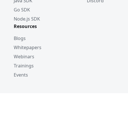
Java SDK
Discord
Go SDK
Node.js SDK
Resources
Blogs
Whitepapers
Webinars
Trainings
Events