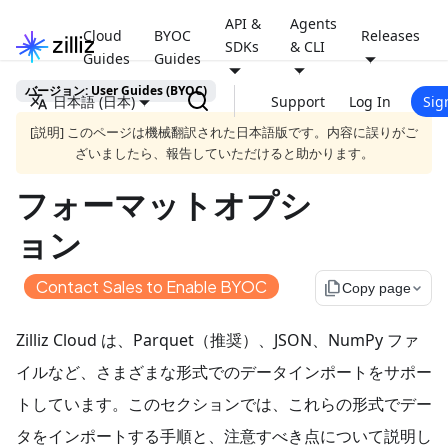
API &
Agents
Cloud
BYOC
Releases
SDKs
& CLI
Guides
Guides
バージョン: User Guides (BYOC)
日本語 (日本)
Support
Log In
Sig
[説明] このページは機械翻訳された日本語版です。内容に誤りがご
ざいましたら、報告していただけると助かります。
フォーマットオプシ
ョン
Contact Sales to Enable BYOC
file_copy
Copy page
Zilliz Cloud は、Parquet（推奨）、JSON、NumPy ファ
イルなど、さまざまな形式でのデータインポートをサポー
トしています。このセクションでは、これらの形式でデー
タをインポートする手順と、注意すべき点について説明し