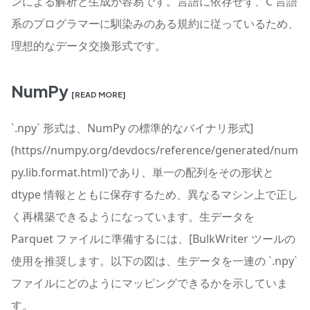
ンによる解析と生成が容易です。言語に依存せず、C 言語
系のプログラマーに馴染みのある規約に従っているため、
理想的なデータ交換形式です。
NumPy
[READ MORE]
`.npy` 形式は、NumPy の標準的なバイナリ形式]
(https//numpy.org/devdocs/reference/generated/num
py.lib.format.html)であり、単一の配列をその形状と
dtype 情報とともに保存するため、異なるマシン上で正し
く再構築できるようになっています。生データを
Parquet ファイルに準備するには、[BulkWriter ツールの
使用を推奨します。以下の図は、生データを一連の `.npy`
ファイルにどのようにマッピングできるかを示していま
す。