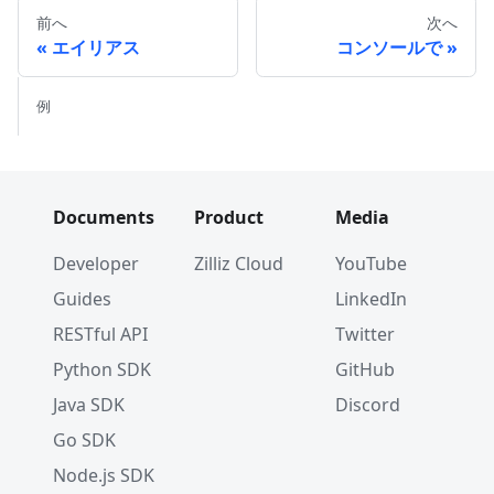
前へ
次へ
エイリアス
コンソールで
例
Documents
Product
Media
Developer
Zilliz Cloud
YouTube
Guides
LinkedIn
RESTful API
Twitter
Python SDK
GitHub
Java SDK
Discord
Go SDK
Node.js SDK