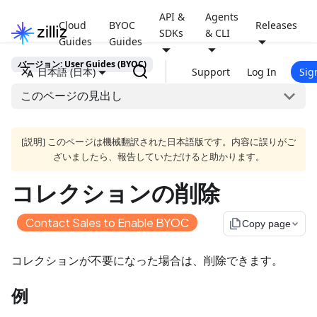
API &
Agents
Cloud
BYOC
Releases
SDKs
& CLI
Guides
Guides
バージョン: User Guides (BYOC)
日本語 (日本)
Support
Log In
Sig
このページの見出し
[説明] このページは機械翻訳された日本語版です。内容に誤りがご
ざいましたら、報告していただけると助かります。
コレクションの削除
Contact Sales to Enable BYOC
file_copy
Copy page
コレクションが不要になった場合は、削除できます。
例