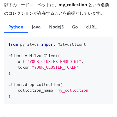
以下のコードスニペットは、
my_collection
という名前
のコレクションが存在することを前提としています。
Python
Java
NodeJS
Go
cURL
from
 pymilvus 
import
 MilvusClient
client 
=
 MilvusClient
(
    uri
=
"YOUR_CLUSTER_ENDPOINT"
,
    token
=
"YOUR_CLUSTER_TOKEN"
)
client
.
drop_collection
(
    collection_name
=
"my_collection"
)