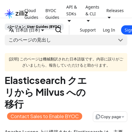
API &
Agents
Cloud
BYOC
Releases
SDKs
& CLI
Guides
Guides
バージョン: User Guides (BYOC)
日本語 (日本)
Support
Log In
Sig
このページの見出し
[説明] このページは機械翻訳された日本語版です。内容に誤りがご
ざいましたら、報告していただけると助かります。
Elasticsearch クエ
リから Milvus への
移行
Contact Sales to Enable BYOC
file_copy
Copy page
Apache Lucene 上に構築された Elasticsearch は、主要