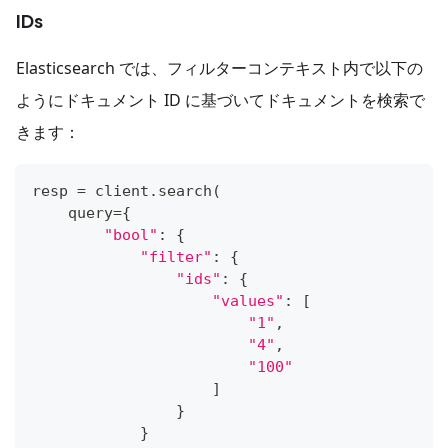
IDs
Elasticsearch では、フィルターコンテキスト内で以下の
ようにドキュメント ID に基づいてドキュメントを検索で
きます：
resp 
=
 client
.
search
(
    query
=
{
"bool"
:
{
"filter"
:
{
"ids"
:
{
"values"
:
[
"1"
,
"4"
,
"100"
]
}
}