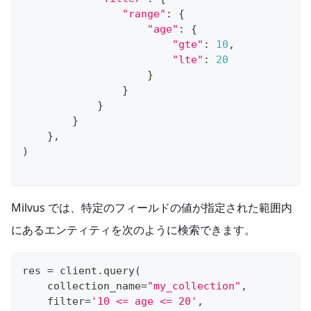
"range"
:
{
"age"
:
{
"gte"
:
10
,
"lte"
:
20
}
}
}
}
}
,
)
Milvus では、特定のフィールドの値が指定された範囲内
にあるエンティティを次のように検索できます。
res 
=
 client
.
query
(
    collection_name
=
"my_collection"
,
filter
=
'10 <= age <= 20'
,