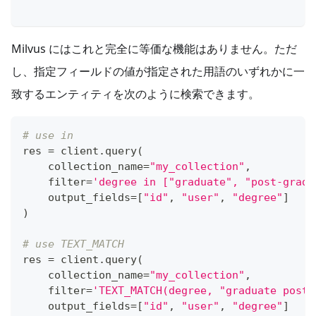
Milvus にはこれと完全に等価な機能はありません。ただ
し、指定フィールドの値が指定された用語のいずれかに一
致するエンティティを次のように検索できます。
# use in
res 
=
 client
.
query
(
    collection_name
=
"my_collection"
,
filter
=
'degree in ["graduate", "post-gradu
    output_fields
=
[
"id"
,
"user"
,
"degree"
]
)
# use TEXT_MATCH
res 
=
 client
.
query
(
    collection_name
=
"my_collection"
,
filter
=
'TEXT_MATCH(degree, "graduate post-
    output_fields
=
[
"id"
,
"user"
,
"degree"
]