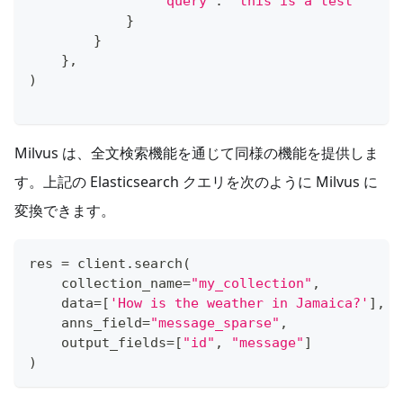
"query"
:
"this is a test"
}
}
}
,
)
Milvus は、全文検索機能を通じて同様の機能を提供しま
す。上記の Elasticsearch クエリを次のように Milvus に
変換できます。
res 
=
 client
.
search
(
    collection_name
=
"my_collection"
,
    data
=
[
'How is the weather in Jamaica?'
]
,
    anns_field
=
"message_sparse"
,
    output_fields
=
[
"id"
,
"message"
]
)