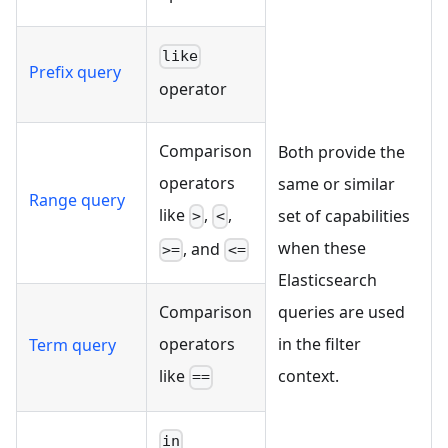
like
Prefix query
operator
Comparison
Both provide the
operators
same or similar
Range query
like
,
,
set of capabilities
>
<
when these
, and
>=
<=
Elasticsearch
Comparison
queries are used
operators
in the filter
Term query
like
context.
==
in