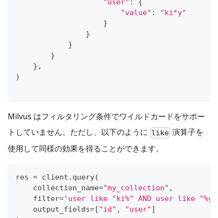
"user"
:
{
"value"
:
"ki*y"
}
}
}
}
}
,
)
Milvus はフィルタリング条件でワイルドカードをサポー
トしていません。ただし、以下のように
演算子を
like
使用して同様の効果を得ることができます。
res 
=
 client
.
query
(
    collection_name
=
"my_collection"
,
filter
=
'user like "ki%" AND user like "%y"
    output_fields
=
[
"id"
,
"user"
]