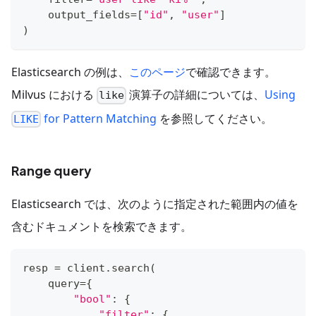
    output_fields
=
[
"id"
,
"user"
]
)
Elasticsearch の例は、
このページ
で確認できます。
Milvus における
演算子の詳細については、
Using
like
for Pattern Matching
を参照してください。
LIKE
Range query
Elasticsearch では、次のように指定された範囲内の値を
含むドキュメントを検索できます。
resp 
=
 client
.
search
(
    query
=
{
"bool"
:
{
"filter"
:
{