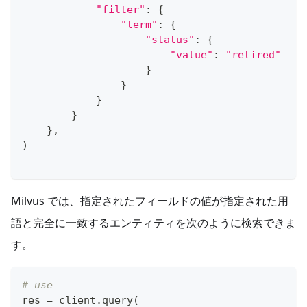
"filter"
:
{
"term"
:
{
"status"
:
{
"value"
:
"retired"
}
}
}
}
}
,
)
Milvus では、指定されたフィールドの値が指定された用
語と完全に一致するエンティティを次のように検索できま
す。
# use ==
res 
=
 client
.
query
(