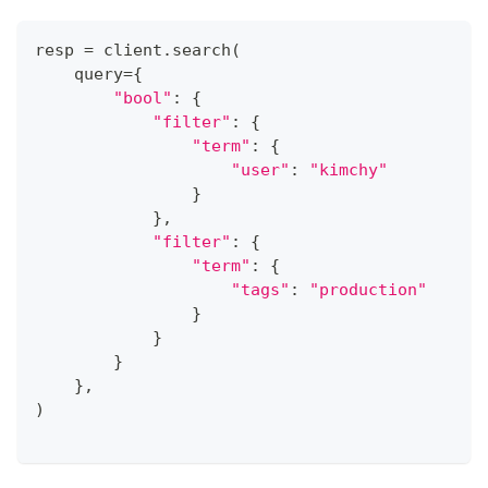
resp 
=
 client
.
search
(
    query
=
{
"bool"
:
{
"filter"
:
{
"term"
:
{
"user"
:
"kimchy"
}
}
,
"filter"
:
{
"term"
:
{
"tags"
:
"production"
}
}
}
}
,
)