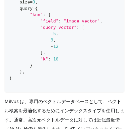
    size
=
3
,
    query
=
{
"knn"
:
{
"field"
:
"image-vector"
,
"query_vector"
:
[
-
5
,
9
,
-
12
]
,
"k"
:
10
}
}
,
)
Milvus は、専用のベクトルデータベースとして、ベクト
ル検索を最適化するためにインデックスタイプを使用しま
す。通常、高次元ベクトルデータに対しては近似最近傍