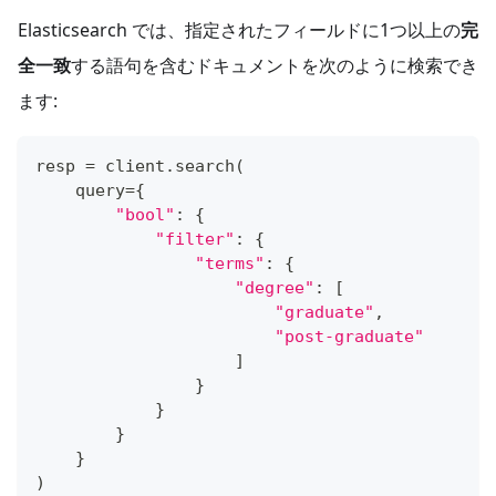
Elasticsearch では、指定されたフィールドに1つ以上の
完
全一致
する語句を含むドキュメントを次のように検索でき
ます:
resp 
=
 client
.
search
(
    query
=
{
"bool"
:
{
"filter"
:
{
"terms"
:
{
"degree"
:
[
"graduate"
,
"post-graduate"
]
}
}
}
}
)