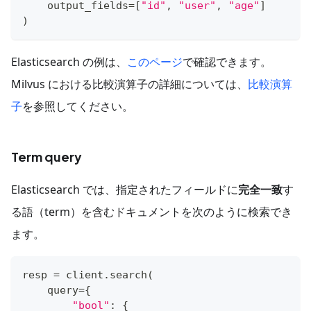
    output_fields
=
[
"id"
,
"user"
,
"age"
]
)
Elasticsearch の例は、
このページ
で確認できます。
Milvus における比較演算子の詳細については、
比較演算
子
を参照してください。
Term query
Elasticsearch では、指定されたフィールドに
完全一致
す
る語（term）を含むドキュメントを次のように検索でき
ます。
resp 
=
 client
.
search
(
    query
=
{
"bool"
:
{