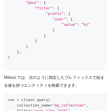
"bool"
:
{
"filter"
:
{
"prefix"
:
{
"user"
:
{
"value"
:
"ki"
}
}
}
}
}
,
)
Milvus では、次のように指定したプレフィックスで始ま
る値を持つエンティティを検索できます。
res 
=
 client
.
query
(
    collection_name
=
"my_collection"
,
filter
=
'user like "ki%"'
,