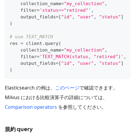
    collection_name
=
"my_collection"
,
filter
=
'status=="retired"'
,
    output_fields
=
[
"id"
,
"user"
,
"status"
]
)
# use TEXT_MATCH
res 
=
 client
.
query
(
    collection_name
=
"my_collection"
,
filter
=
'TEXT_MATCH(status, "retired")'
,
    output_fields
=
[
"id"
,
"user"
,
"status"
]
)
Elasticsearch の例は、
このページ
で確認できます。
Milvus における比較演算子の詳細については、
Comparison operators
を参照してください。
規約 query