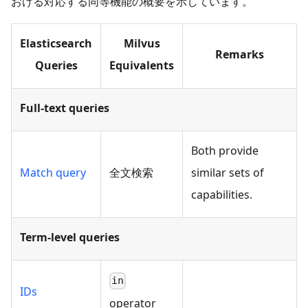
おける対応する同等機能の概要を示しています。
Elasticsearch
Milvus
Remarks
Queries
Equivalents
Full-text queries
Both provide
Match query
全文検索
similar sets of
capabilities.
Term-level queries
in
IDs
operator