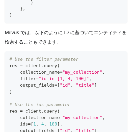
}
}
,
)
Milvus では、以下のように ID に基づいてエンティティを
検索することもできます。
# Use the filter parameter
res 
=
 client
.
query
(
    collection_name
=
"my_collection"
,
filter
=
"id in [1, 4, 100]"
,
    output_fields
=
[
"id"
,
"title"
]
)
# Use the ids parameter
res 
=
 client
.
query
(
    collection_name
=
"my_collection"
,
    ids
=
[
1
,
4
,
100
]
,
    output_fields
=
[
"id"
,
"title"
]