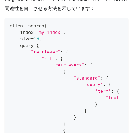
関連性を向上させる方法を示しています：
client
.
search
(
    index
=
"my_index"
,
    size
=
10
,
    query
=
{
"retriever"
:
{
"rrf"
:
{
"retrievers"
:
[
{
"standard"
:
{
"query"
:
{
"term"
:
{
"text"
:
"s
}
}
}
}
,
{