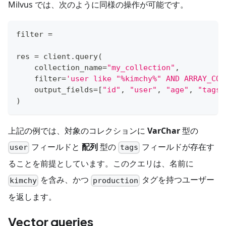
Milvus では、次のように同様の操作が可能です。
filter
=
res 
=
 client
.
query
(
    collection_name
=
"my_collection"
,
filter
=
'user like "%kimchy%" AND ARRAY_CON
    output_fields
=
[
"id"
,
"user"
,
"age"
,
"tags"
)
上記の例では、対象のコレクションに
VarChar
型の
フィールドと
配列
型の
フィールドが存在す
user
tags
ることを前提としています。このクエリは、名前に
を含み、かつ
タグを持つユーザー
kimchy
production
を返します。
Vector queries