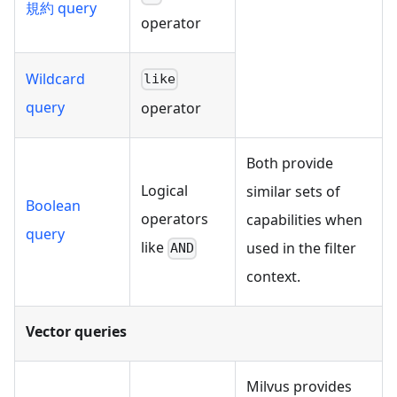
規約 query
operator
Wildcard
like
query
operator
Both provide
Logical
similar sets of
Boolean
operators
capabilities when
query
like
used in the filter
AND
context.
Vector queries
Milvus provides