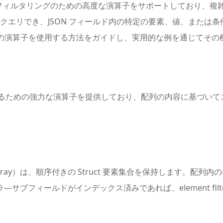
ルドのクエリとフィルタリングのための高度な演算子をサポートしてお
にクエリでき、JSON フィールド内の特定の要素、値、また
JSON 固有の演算子を使用する方法をガイドし、実用的な例を通じて
ドをクエリするための強力な演算子を提供しており、配列の内容に基づ
tructArray）は、順序付きの Struct 要素集合を保持します。配列
―サブフィールドがインデックス済みであれば、element filt