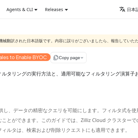
Agents & CLI
Releases
日本語
ジは機械翻訳された日本語版です。内容に誤りがございましたら、報告していた
ales to Enable BYOC
file_copy
Copy page
ィルタリングの実行方法と、適用可能なフィルタリング演算子
ング機能を提供し、データの精密なクエリを可能にします。フィルタ式
とができます。このガイドでは、Zilliz Cloud クラスタ
フィルタは、検索および削除リクエストにも適用できます。