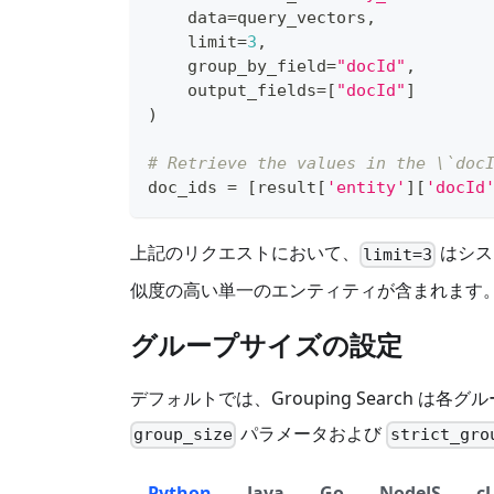
    data
=
query_vectors
,
    limit
=
3
,
    group_by_field
=
"docId"
,
    output_fields
=
[
"docId"
]
)
# Retrieve the values in the \`doc
doc_ids 
=
[
result
[
'entity'
]
[
'docId
上記のリクエストにおいて、
はシス
limit=3
似度の高い単一のエンティティが含まれます
グループサイズの設定
デフォルトでは、Grouping Search
パラメータおよび
group_size
strict_gro
Python
Java
Go
NodeJS
c