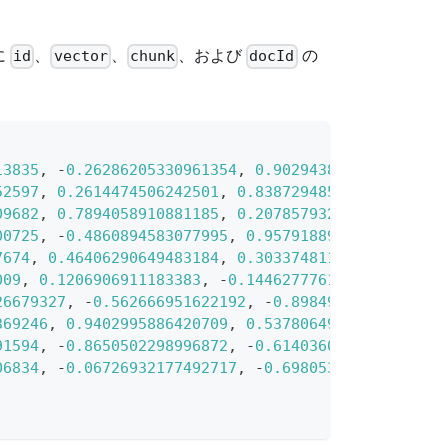
に
、
、
、および
の
id
vector
chunk
docId
13835
,
-
0.26286205330961354
,
0.9029438446296592
]
,
52597
,
0.2614474506242501
,
0.838729485096104
]
,
"ch
09682
,
0.7894058910881185
,
0.20785793220625592
]
,
"
00725
,
-
0.4860894583077995
,
0.95791889146345
]
,
"ch
7674
,
0.46406290649483184
,
0.30337481143159106
]
,
"
009
,
0.1206906911183383
,
-
0.1446277761879955
]
,
"ch
26679327
,
-
0.562666951622192
,
-
0.8984947637863987
]
369246
,
0.9402995886420709
,
0.5378064918413052
]
,
"
91594
,
-
0.8650502298996872
,
-
0.6140360785406336
]
,
06834
,
-
0.06726932177492717
,
-
0.6980531615588608
]
,