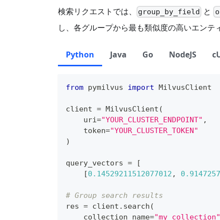
検索リクエストでは、
と
group_by_field
o
し、各グループから最も類似度の高いエンテ
Python
Java
Go
NodeJS
c
from
 pymilvus 
import
 MilvusClient
client 
=
 MilvusClient
(
    uri
=
"YOUR_CLUSTER_ENDPOINT"
,
    token
=
"YOUR_CLUSTER_TOKEN"
)
query_vectors 
=
[
[
0.14529211512077012
,
0.914725
# Group search results
res 
=
 client
.
search
(
    collection_name
=
"my_collection