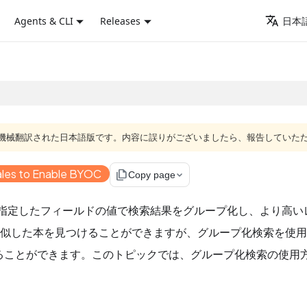
Agents & CLI
Releases
日本語
ジは機械翻訳された日本語版です。内容に誤りがございましたら、報告していた
les to Enable BYOC
file_copy
Copy page
loud は指定したフィールドの値で検索結果をグループ化し、より
に類似した本を見つけることができますが、グループ化検索を使
ることができます。このトピックでは、グループ化検索の使用