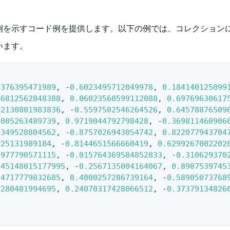
例を示すコード例を提供します。以下の例では、コレクション
います。
0376395471989
,
-
0.6023495712049978
,
0.184140125099
86812562848388
,
0.06023560599112088
,
0.69769630617
42130801983836
,
-
0.5597502546264526
,
0.64578876509
2005263489739
,
0.9719044792798428
,
-
0.369811460906
2349528804562
,
-
0.8757026943054742
,
0.822077943704
825131989184
,
-
0.8144651566660419
,
0.6299267002202
1977790571115
,
-
0.015764369584852833
,
-
0.310629370
445148015177995
,
-
0.2567135004164067
,
0.8987539745
24717779832685
,
0.4000257286739164
,
-
0.58905073768
8280481994695
,
0.24070317428066512
,
-
0.37379134826