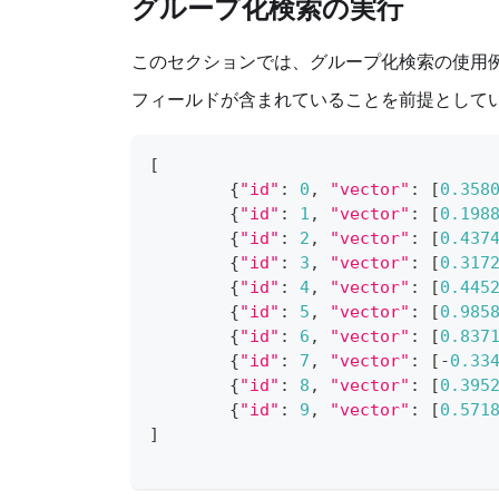
グループ化検索の実行
このセクションでは、グループ化検索の使用
フィールドが含まれていることを前提として
[
{
"id"
:
0
,
"vector"
:
[
0.358
{
"id"
:
1
,
"vector"
:
[
0.198
{
"id"
:
2
,
"vector"
:
[
0.437
{
"id"
:
3
,
"vector"
:
[
0.317
{
"id"
:
4
,
"vector"
:
[
0.445
{
"id"
:
5
,
"vector"
:
[
0.985
{
"id"
:
6
,
"vector"
:
[
0.837
{
"id"
:
7
,
"vector"
:
[
-
0.33
{
"id"
:
8
,
"vector"
:
[
0.395
{
"id"
:
9
,
"vector"
:
[
0.571
]