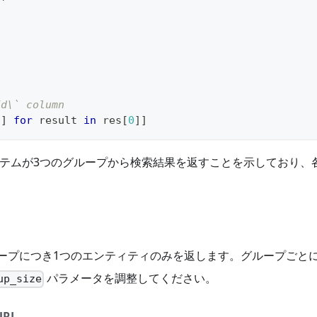
Id\` column
'
]
for
 result 
in
 res
[
0
]
]
テムが3つのグループから検索結果を返すことを示しており、
。
 は各グループにつき1つのエンティティのみを返します。グループ
パラメータを調整してください。
up_size
URL