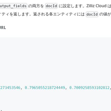
の両方を
に設定します。Zilliz Cl
utput_fields
docId
ィティを返します。返される各エンティティには
の値が
docId
URL
7273453546
,
0.7965055218724449
,
0.7009258593102812
"
,