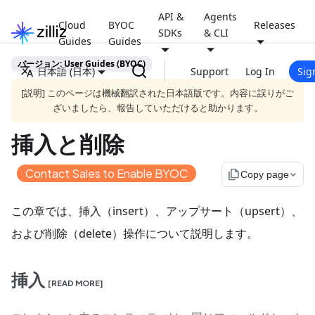
API &
Agents
Cloud
BYOC
Releases
SDKs
& CLI
Guides
Guides
バージョン: User Guides (BYOC)
日本語 (日本)
Support
Log In
Sig
[説明] このページは機械翻訳された日本語版です。内容に誤りがご
ざいましたら、報告していただけると助かります。
挿入と削除
Contact Sales to Enable BYOC
file_copy
Copy page
この章では、挿入（insert）、アップサート（upsert）、
および削除（delete）操作について説明します。
挿入
[READ MORE]