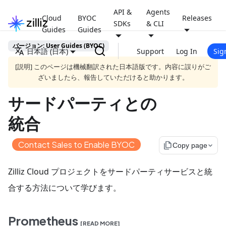
API &
Agents
Cloud
BYOC
Releases
SDKs
& CLI
Guides
Guides
バージョン: User Guides (BYOC)
日本語 (日本)
Support
Log In
Sig
[説明] このページは機械翻訳された日本語版です。内容に誤りがご
ざいましたら、報告していただけると助かります。
サードパーティとの
統合
Contact Sales to Enable BYOC
file_copy
Copy page
Zilliz Cloud プロジェクトをサードパーティサービスと統
合する方法について学びます。
Prometheus
[READ MORE]