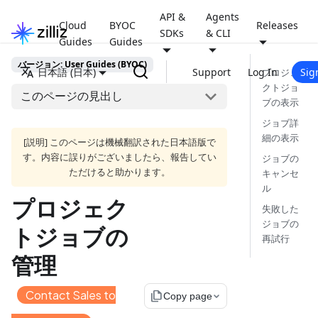
API &
Agents
Cloud
BYOC
Releases
SDKs
& CLI
Guides
Guides
バージョン: User Guides (BYOC)
日本語 (日本)
Support
Log In
Sig
プロジェ
クトジョ
このページの見出し
ブの表示
ジョブ詳
細の表示
[説明] このページは機械翻訳された日本語版で
す。内容に誤りがございましたら、報告してい
ジョブの
ただけると助かります。
キャンセ
ル
プロジェク
失敗した
ジョブの
トジョブの
再試行
管理
Contact Sales to
file_copy
Copy page