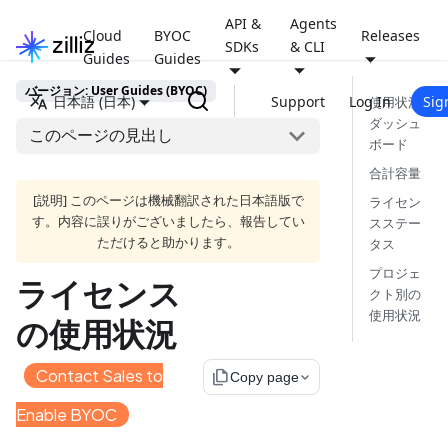
API &
Agents
Cloud
BYOC
Releases
SDKs
& CLI
Guides
Guides
バージョン: User Guides (BYOC)
日本語 (日本)
Support
Log In
Sig
使用状況
ダッシュ
このページの見出し
ボード
合計容量
[説明] このページは機械翻訳された日本語版で
ライセン
す。内容に誤りがございましたら、報告してい
スステー
ただけると助かります。
タス
プロジェ
ライセンス
クト別の
使用状況
の使用状況
Contact Sales to
file_copy
Copy page
Enable BYOC