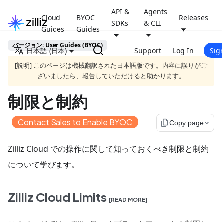
API &
Agents
Cloud
BYOC
Releases
SDKs
& CLI
Guides
Guides
バージョン: User Guides (BYOC)
日本語 (日本)
Support
Log In
Sig
[説明] このページは機械翻訳された日本語版です。内容に誤りがご
ざいましたら、報告していただけると助かります。
制限と制約
Contact Sales to Enable BYOC
file_copy
Copy page
Zilliz Cloud での操作に関して知っておくべき制限と制約
について学びます。
Zilliz Cloud Limits
[READ MORE]