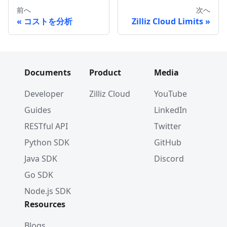
前へ
次へ
コストを分析
Zilliz Cloud Limits
Documents
Product
Media
Developer
Zilliz Cloud
YouTube
Guides
LinkedIn
RESTful API
Twitter
Python SDK
GitHub
Java SDK
Discord
Go SDK
Node.js SDK
Resources
Blogs