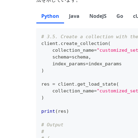
Python
Java
NodeJS
Go
c
# 3.5. Create a collection with th
client
.
create_collection
(
    collection_name
=
"customized_se
    schema
=
schema
,
    index_params
=
index_params
)
res 
=
 client
.
get_load_state
(
    collection_name
=
"customized_se
)
print
(
res
)
# Output
#