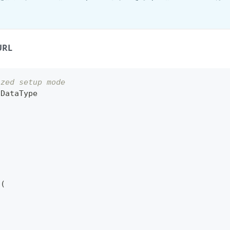
。
URL
ized setup mode
 DataType
a
(