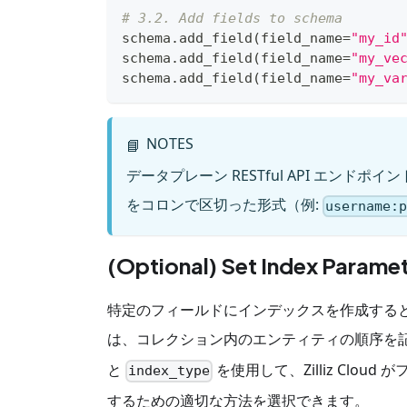
# 3.2. Add fields to schema
schema
.
add_field
(
field_name
=
"my_id
schema
.
add_field
(
field_name
=
"my_ve
schema
.
add_field
(
field_name
=
"my_va
NOTES
📘
データプレーン RESTful API エン
をコロンで区切った形式（例:
username
:
(Optional) Set Index Parame
特定のフィールドにインデックスを作成する
は、コレクション内のエンティティの順序を
と
を使用して、Zilliz Cl
index_type
するための適切な方法を選択できます。