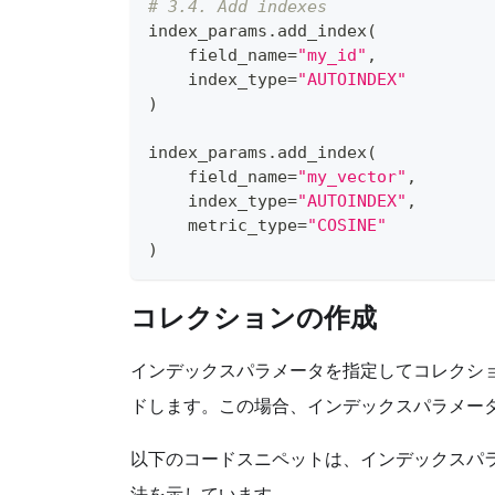
# 3.4. Add indexes
index_params
.
add_index
(
    field_name
=
"my_id"
,
    index_type
=
"AUTOINDEX"
)
index_params
.
add_index
(
    field_name
=
"my_vector"
,
    index_type
=
"AUTOINDEX"
,
    metric_type
=
"COSINE"
)
コレクションの作成
インデックスパラメータを指定してコレクションを
ドします。この場合、インデックスパラメー
以下のコードスニペットは、インデックスパ
法を示しています。