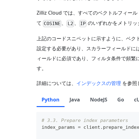
Zilliz Cloud では、すべてのベクトルフ
て
、
、
のいずれかをメトリッ
COSINE
L2
IP
上記のコードスニペットに示すように、ベク
設定する必要があり、スカラーフィールドに
ィールドに必須であり、フィルタ条件で頻繁
す。
詳細については、
インデックスの管理
を参照
Python
Java
NodeJS
Go
c
# 3.3. Prepare index parameters
index_params 
=
 client
.
prepare_inde