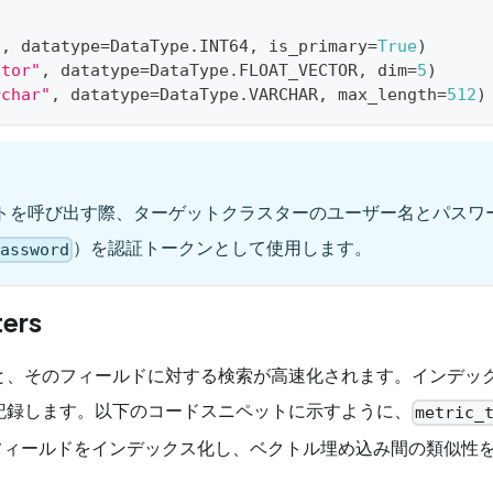
"
,
 datatype
=
DataType
.
INT64
,
 is_primary
=
True
)
ctor"
,
 datatype
=
DataType
.
FLOAT_VECTOR
,
 dim
=
5
)
rchar"
,
 datatype
=
DataType
.
VARCHAR
,
 max_length
=
512
)
ドポイントを呼び出す際、ターゲットクラスターのユーザー名とパスワ
）を認証トークンとして使用します。
password
ters
と、そのフィールドに対する検索が高速化されます。インデッ
記録します。以下のコードスニペットに示すように、
metric_
oud がフィールドをインデックス化し、ベクトル埋め込み間の類似性