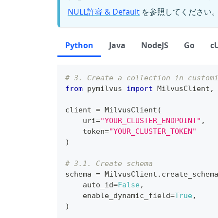
NULL許容 & Default
を参照してください
Python
Java
NodeJS
Go
c
# 3. Create a collection in custom
from
 pymilvus 
import
 MilvusClient
,
client 
=
 MilvusClient
(
    uri
=
"YOUR_CLUSTER_ENDPOINT"
,
    token
=
"YOUR_CLUSTER_TOKEN"
)
# 3.1. Create schema
schema 
=
 MilvusClient
.
create_schem
    auto_id
=
False
,
    enable_dynamic_field
=
True
,
)