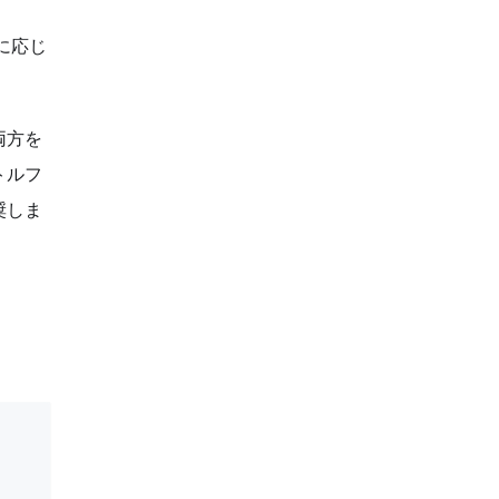
に応じ
両方を
トルフ
奨しま