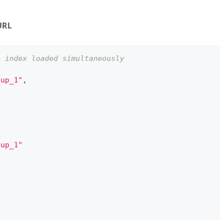
URL
e index loaded simultaneously
tup_1"
,
tup_1"