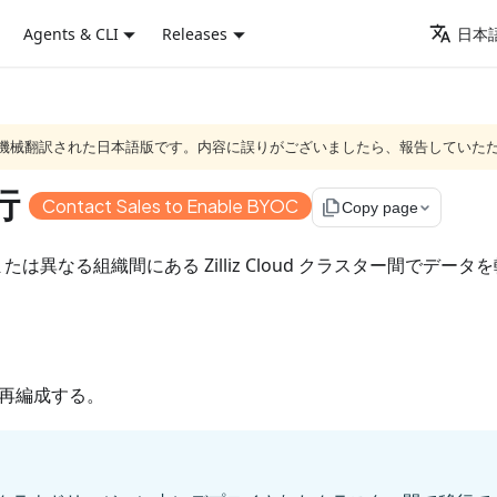
Agents & CLI
Releases
日本語
ジは機械翻訳された日本語版です。内容に誤りがございましたら、報告していた
移行
Contact Sales to Enable BYOC
file_copy
Copy page
一組織内または異なる組織間にある Zilliz Cloud クラスター
再編成する。