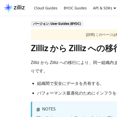
Cloud Guides
BYOC Guides
API & SDKs
バージョン: User Guides (BYOC)
[説明] このペー
Zilliz から Zilliz への
Zilliz から Zilliz への移行により、同
りです。
組織間で安全にデータを共有する。
パフォーマンス最適化のためにインフラを
NOTES
📘