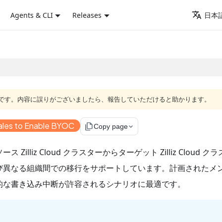
Agents & CLI
Releases
日本語
語版です。内容に誤りがございましたら、報告していただけると助かります。
ales to Enable BYOC
file_copy
Copy page
liz Cloud クラスターからターゲット Zilliz Cloud ク
び異なる組織間での移行をサポートしています。計画されたメ
的な書き込み中断が許容されるシナリオに最適です。