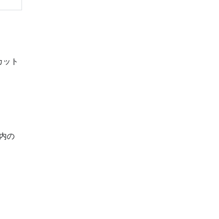
カット
内の
。