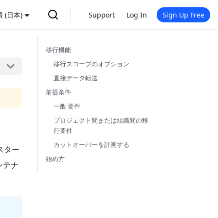
 (日本)
Support
Log In
Sign Up Free
移行機能
移行スコープのオプション
直接データ転送
前提条件
一般 要件
プロジェクト間または組織間の移
行要件
カットオーバーを計画する
ラスター
始め方
ンテナ