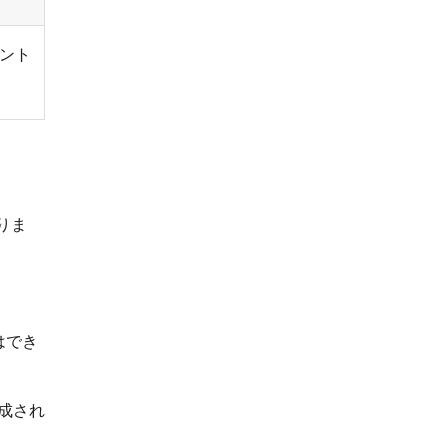
ント
りま
はでき
作成され