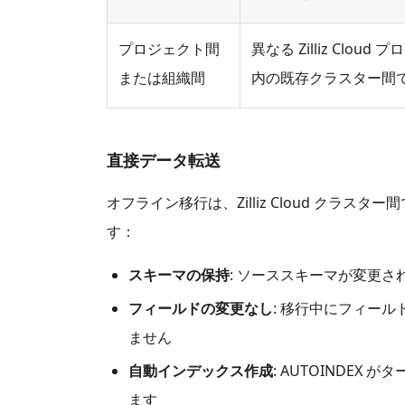
プロジェクト間
異なる Zilliz Clou
または組織間
内の既存クラスター間
直接データ転送
オフライン移行は、Zilliz Cloud ク
す：
スキーマの保持
: ソーススキーマが変更
フィールドの変更なし
: 移行中にフィー
ません
自動インデックス作成
: AUTOINDE
ます