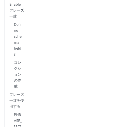
Enable
フレーズ
一致
Defi
ne
sche
ma
field
s
コレ
クシ
ョン
の作
成
フレーズ
一致を使
用する
PHR
ASE_
MAT