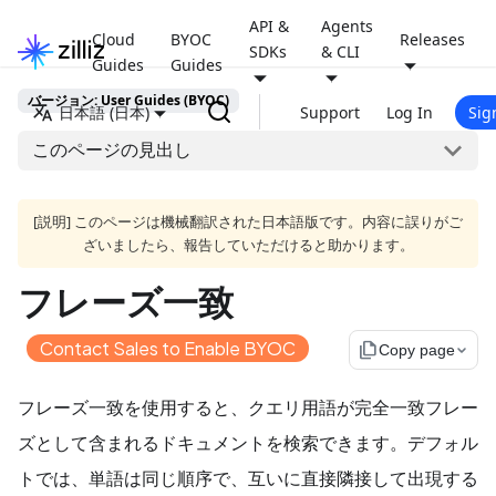
API &
Agents
Cloud
BYOC
Releases
SDKs
& CLI
Guides
Guides
バージョン: User Guides (BYOC)
日本語 (日本)
Support
Log In
Sig
このページの見出し
[説明] このページは機械翻訳された日本語版です。内容に誤りがご
ざいましたら、報告していただけると助かります。
フレーズ一致
Contact Sales to Enable BYOC
file_copy
Copy page
フレーズ一致を使用すると、クエリ用語が完全一致フレー
ズとして含まれるドキュメントを検索できます。デフォル
トでは、単語は同じ順序で、互いに直接隣接して出現する