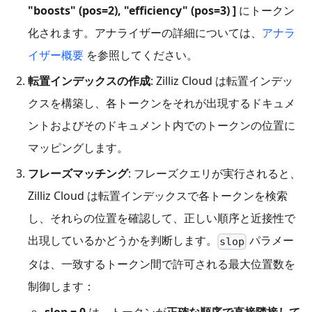
"boosts" (pos=2), "efficiency" (pos=3) ]
にトークン
化されます。アナライザーの詳細については、
アナラ
イザー概要
を参照してください。
転置インデックスの作成
: Zilliz Cloud は転置インデッ
クスを構築し、各トークンをそれが出現するドキュメ
ントおよびそのドキュメント内でのトークンの位置に
マッピングします。
フレーズマッチング
: フレーズクエリが実行されると、
Zilliz Cloud は転置インデックスで各トークンを検索
し、それらの位置を確認して、正しい順序と近接性で
出現しているかどうかを判断します。
パラメー
slop
タは、一致するトークン間で許可される最大位置数を
制御します：
slop = 0
は、トークンが
正確な順序で直接隣接して