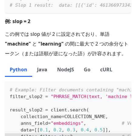
# Slop 1 result:  data: [[{'id': 4613669733439
例: slop = 2
この例では slop 値が 2 に設定されており、単語
"machine"
と
"learning"
の間に最大で 2 つの余分なト
ークン（または語順が逆になった語）が許容されます。
Python
Java
NodeJS
Go
cURL
# Example: Filter documents containing "machin
filter_slop2 
=
"PHRASE_MATCH(text, 'machine le
result_slop2 
=
 client
.
search
(
    collection_name
=
COLLECTION_NAME
,
    anns_field
=
"embeddings"
,
# Vec
    data
=
[
[
0.1
,
0.2
,
0.3
,
0.4
,
0.5
]
]
,