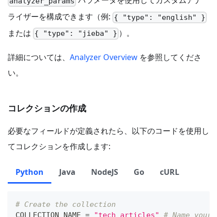
パラメータを使用してカスタムアナ
# Add a vector field for embeddings
analyzer_params
schema
.
add_field
(
ライザーを構成できます（例:
{ "type": "english" }
    field_name
=
"embeddings"
,
または
）。
    datatype
=
DataType
.
FLOAT_VECTOR
,
{ "type": "jieba" }
    dim
=
5
)
詳細については、
Analyzer Overview
を参照してくださ
い。
コレクションの作成
必要なフィールドが定義されたら、以下のコードを使用し
てコレクションを作成します:
Python
Java
NodeJS
Go
cURL
# Create the collection
COLLECTION_NAME 
=
"tech_articles"
# Name your 