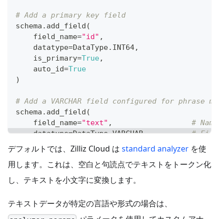
# Add a primary key field
schema
.
add_field
(
    field_name
=
"id"
,
    datatype
=
DataType
.
INT64
,
    is_primary
=
True
,
    auto_id
=
True
)
# Add a VARCHAR field configured for phrase ma
schema
.
add_field
(
    field_name
=
"text"
,
# Name
    datatype
=
DataType
.
VARCHAR
,
# Fiel
    max_length
=
1000
,
# Maxi
デフォルトでは、Zilliz Cloud は
standard
analyzer
を使
    enable_analyzer
=
True
,
# Requ
用します。これは、空白と句読点でテキストをトークン化
    enable_match
=
True
,
# Requ
# Optional: Use a custom analyzer for bett
し、テキストを小文字に変換します。
# analyzer_params = {"type": "english"}   
)
テキストデータが特定の言語や形式の場合は、