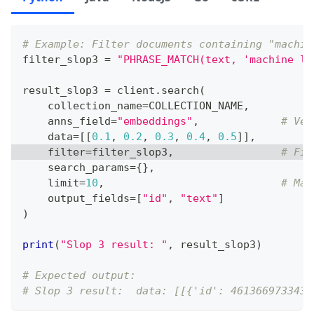
# Example: Filter documents containing "machin
filter_slop3 
=
"PHRASE_MATCH(text, 'machine le
result_slop3 
=
 client
.
search
(
    collection_name
=
COLLECTION_NAME
,
    anns_field
=
"embeddings"
,
# Vec
    data
=
[
[
0.1
,
0.2
,
0.3
,
0.4
,
0.5
]
]
,
filter
=
filter_slop3
,
# Fil
    search_params
=
{
}
,
    limit
=
10
,
# Max
    output_fields
=
[
"id"
,
"text"
]
)
print
(
"Slop 3 result: "
,
 result_slop3
)
# Expected output:
# Slop 3 result:  data: [[{'id': 4613669733439