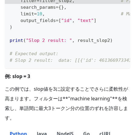
filter
=
filter_slop2
,
# Fil
    search_params
=
{
}
,
    limit
=
10
,
# Max
    output_fields
=
[
"id"
,
"text"
]
)
print
(
"Slop 2 result: "
,
 result_slop2
)
# Expected output:
# Slop 2 result:  data: [[{'id': 4613669733439
例: slop = 3
この例では、slop値を3に設定することでさらに柔軟性が
高まります。フィルターは**"machine learning"**を検
索し、単語間に最大3トークン分の位置のずれを許容しま
す。
Python
Java
NodeJS
Go
cURL