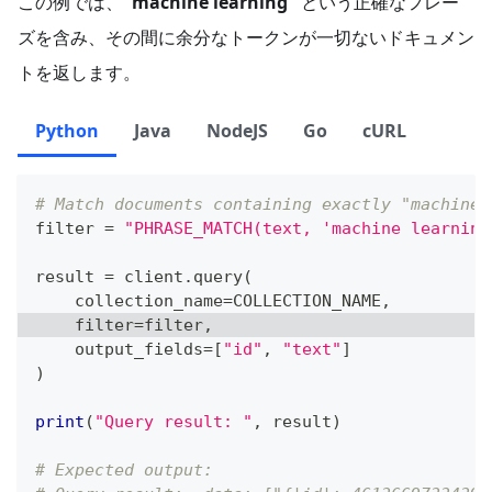
この例では、
"machine learning"
という正確なフレー
ズを含み、その間に余分なトークンが一切ないドキュメン
トを返します。
Python
Java
NodeJS
Go
cURL
# Match documents containing exactly "machine 
filter
=
"PHRASE_MATCH(text, 'machine learning
result 
=
 client
.
query
(
    collection_name
=
COLLECTION_NAME
,
filter
=
filter
,
    output_fields
=
[
"id"
,
"text"
]
)
print
(
"Query result: "
,
 result
)
# Expected output: