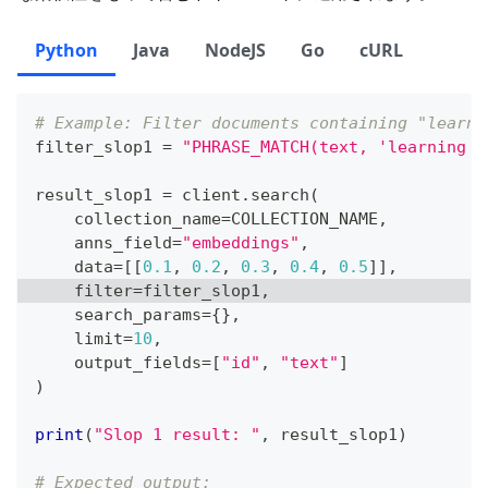
Python
Java
NodeJS
Go
cURL
# Example: Filter documents containing "learni
filter_slop1 
=
"PHRASE_MATCH(text, 'learning m
result_slop1 
=
 client
.
search
(
    collection_name
=
COLLECTION_NAME
,
    anns_field
=
"embeddings"
,
    data
=
[
[
0.1
,
0.2
,
0.3
,
0.4
,
0.5
]
]
,
filter
=
filter_slop1
,
    search_params
=
{
}
,
    limit
=
10
,
    output_fields
=
[
"id"
,
"text"
]
)
print
(
"Slop 1 result: "
,
 result_slop1
)
# Expected output: