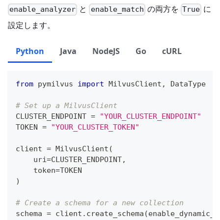
と
の両方を
に
enable_analyzer
enable_match
True
設定します。
Python
Java
NodeJS
Go
cURL
from
 pymilvus 
import
 MilvusClient
,
 DataType
# Set up a MilvusClient
CLUSTER_ENDPOINT 
=
"YOUR_CLUSTER_ENDPOINT"
TOKEN 
=
"YOUR_CLUSTER_TOKEN"
client 
=
 MilvusClient
(
    uri
=
CLUSTER_ENDPOINT
,
    token
=
TOKEN 
)
# Create a schema for a new collection
schema 
=
 client
.
create_schema
(
enable_dynamic_f