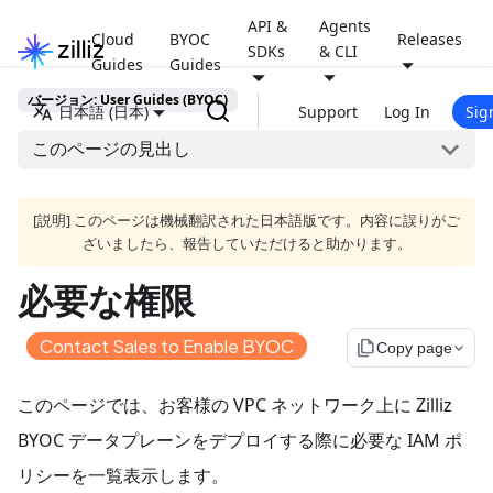
API &
Agents
Cloud
BYOC
Releases
SDKs
& CLI
Guides
Guides
バージョン: User Guides (BYOC)
日本語 (日本)
Support
Log In
Sig
このページの見出し
[説明] このページは機械翻訳された日本語版です。内容に誤りがご
ざいましたら、報告していただけると助かります。
必要な権限
Contact Sales to Enable BYOC
file_copy
Copy page
このページでは、お客様の VPC ネットワーク上に Zilliz
BYOC データプレーンをデプロイする際に必要な IAM ポ
リシーを一覧表示します。