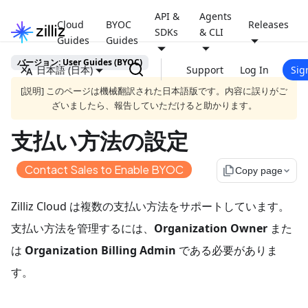
API &
Agents
Cloud
BYOC
Releases
SDKs
& CLI
Guides
Guides
バージョン: User Guides (BYOC)
日本語 (日本)
Support
Log In
Sig
[説明] このページは機械翻訳された日本語版です。内容に誤りがご
ざいましたら、報告していただけると助かります。
支払い方法の設定
Contact Sales to Enable BYOC
file_copy
Copy page
Zilliz Cloud は複数の支払い方法をサポートしています。
支払い方法を管理するには、
Organization Owner
また
は
Organization Billing Admin
である必要がありま
す。