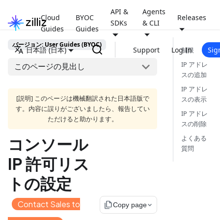
API &
Agents
Cloud
BYOC
Releases
SDKs
& CLI
Guides
Guides
バージョン: User Guides (BYOC)
日本語 (日本)
Support
Log In
Sig
制限
IP アドレ
このページの見出し
スの追加
IP アドレ
[説明] このページは機械翻訳された日本語版で
スの表示
す。内容に誤りがございましたら、報告してい
IP アドレ
ただけると助かります。
スの削除
よくある
コンソール
質問
IP 許可リス
トの設定
Contact Sales to
file_copy
Copy page