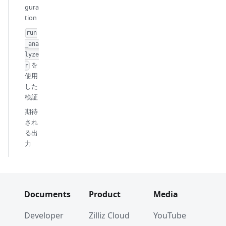
gura
tion
run
_ana
lyze
を
r
使用
した
検証
期待
され
る出
力
Documents
Product
Media
Developer
Zilliz Cloud
YouTube