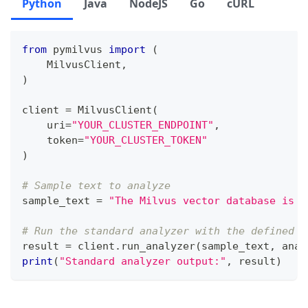
Python
Java
NodeJS
Go
cURL
from
 pymilvus 
import
(
    MilvusClient
,
)
client 
=
 MilvusClient
(
    uri
=
"YOUR_CLUSTER_ENDPOINT"
,
    token
=
"YOUR_CLUSTER_TOKEN"
)
# Sample text to analyze
sample_text 
=
"The Milvus vector database is b
# Run the standard analyzer with the defined c
result 
=
 client
.
run_analyzer
(
sample_text
,
 anal
print
(
"Standard analyzer output:"
,
 result
)