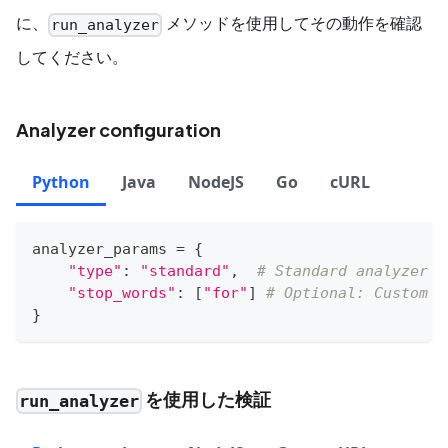
に、
メソッドを使用してその動作を確認
run_analyzer
してください。
Analyzer configuration
Python
Java
NodeJS
Go
cURL
analyzer_params 
=
{
"type"
:
"standard"
,
# Standard analyzer c
"stop_words"
:
[
"for"
]
# Optional: Custom s
}
を使用した検証
run_analyzer