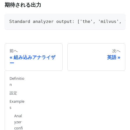
期待される出力
Standard analyzer output: ['the', 'milvus', 'v
前へ
次へ
組み込みアナライザ
英語
ー
Definitio
n
設定
Example
s
Anal
yzer
confi