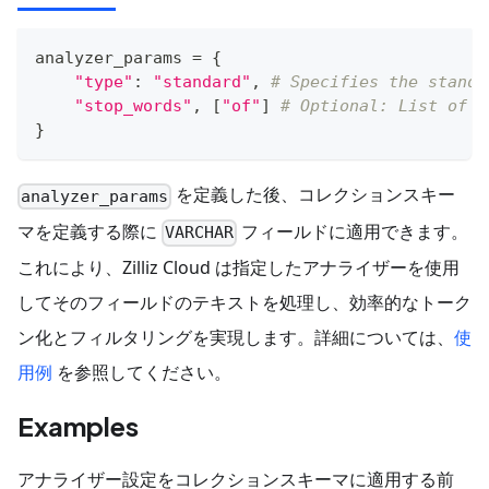
analyzer_params 
=
{
"type"
:
"standard"
,
# Specifies the standa
"stop_words"
,
[
"of"
]
# Optional: List of w
}
を定義した後、コレクションスキー
analyzer_params
マを定義する際に
フィールドに適用できます。
VARCHAR
これにより、Zilliz Cloud は指定したアナライザーを使用
してそのフィールドのテキストを処理し、効率的なトーク
ン化とフィルタリングを実現します。詳細については、
使
用例
を参照してください。
Examples
アナライザー設定をコレクションスキーマに適用する前