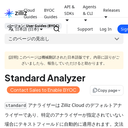
API &
Agents
Cloud
BYOC
Releases
SDKs
& CLI
Guides
Guides
バージョン: User Guides (BYOC)
日本語 (日本)
Support
Log In
Sig
このページの見出し
[説明] このページは機械翻訳された日本語版です。内容に誤りがご
ざいましたら、報告していただけると助かります。
Standard Analyzer
Contact Sales to Enable BYOC
file_copy
Copy page
アナライザーは Zilliz Cloud のデフォルトアナ
standard
ライザーであり、特定のアナライザーが指定されていない
場合にテキストフィールドに自動的に適用されます。文法