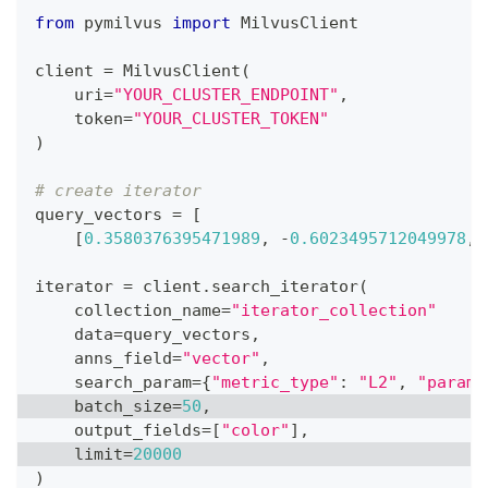
from
 pymilvus 
import
 MilvusClient
client 
=
 MilvusClient
(
    uri
=
"YOUR_CLUSTER_ENDPOINT"
,
    token
=
"YOUR_CLUSTER_TOKEN"
)
# create iterator
query_vectors 
=
[
[
0.3580376395471989
,
-
0.6023495712049978
,
iterator 
=
 client
.
search_iterator
(
    collection_name
=
"iterator_collection"
    data
=
query_vectors
,
    anns_field
=
"vector"
,
    search_param
=
{
"metric_type"
:
"L2"
,
"params
    batch_size
=
50
,
    output_fields
=
[
"color"
]
,
    limit
=
20000
)