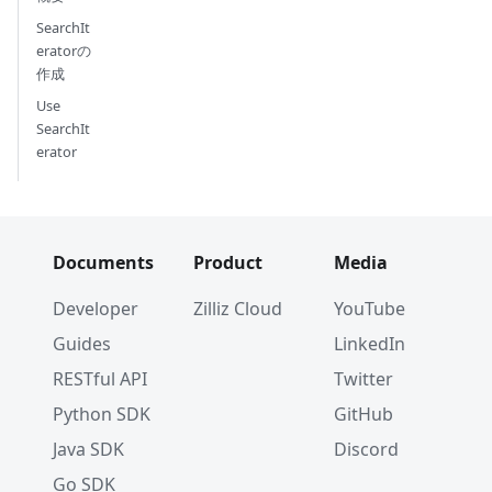
SearchIt
eratorの
作成
Use
SearchIt
erator
Documents
Product
Media
Developer
Zilliz Cloud
YouTube
Guides
LinkedIn
RESTful API
Twitter
Python SDK
GitHub
Java SDK
Discord
Go SDK