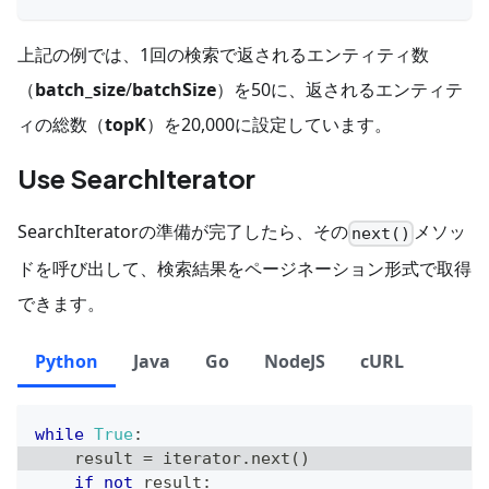
上記の例では、1回の検索で返されるエンティティ数
（
batch_size
/
batchSize
）を50に、返されるエンティテ
ィの総数（
topK
）を20,000に設定しています。
Use SearchIterator
SearchIteratorの準備が完了したら、その
メソッ
next()
ドを呼び出して、検索結果をページネーション形式で取得
できます。
Python
Java
Go
NodeJS
cURL
while
True
:
    result 
=
 iterator
.
next
(
)
if
not
 result
: