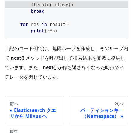
        iterator
.
close
(
)
break
for
 res 
in
 result
:
print
(
res
)
上記のコード例では、無限ループを作成し、そのループ内
で
next()
メソッドを呼び出して検索結果を変数に格納し
ています。また、
next()
が何も返さなくなった時点でイ
テレータを閉じています。
前へ
次へ
Elasticsearch クエ
パーティションキー
リから Milvus へ
（Namespace）
概要