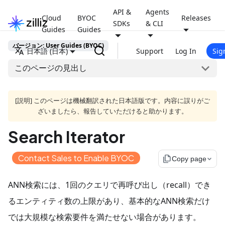
API &
Agents
Cloud
BYOC
Releases
SDKs
& CLI
Guides
Guides
バージョン: User Guides (BYOC)
日本語 (日本)
Support
Log In
Sig
このページの見出し
[説明] このページは機械翻訳された日本語版です。内容に誤りがご
ざいましたら、報告していただけると助かります。
Search Iterator
Contact Sales to Enable BYOC
file_copy
Copy page
ANN検索には、1回のクエリで再呼び出し（recall）でき
るエンティティ数の上限があり、基本的なANN検索だけ
では大規模な検索要件を満たせない場合があります。