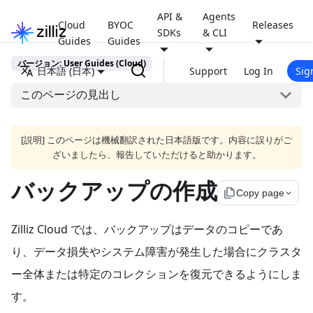
API &
Agents
Cloud
BYOC
Releases
SDKs
& CLI
Guides
Guides
バージョン: User Guides (Cloud)
日本語 (日本)
Support
Log In
Sig
このページの見出し
[説明] このページは機械翻訳された日本語版です。内容に誤りがご
ざいましたら、報告していただけると助かります。
バックアップの作成
file_copy
Copy page
Zilliz Cloud では、バックアップはデータのコピーであ
り、データ損失やシステム障害が発生した場合にクラスタ
ー全体または特定のコレクションを復元できるようにしま
す。