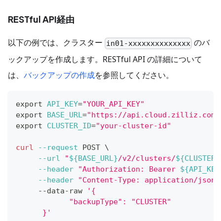
RESTful API経由
以下の例では、クラスター
のバ
in01-xxxxxxxxxxxxxx
ックアップを作成します。RESTful API の詳細について
は、
バックアップの作成
を参照してください。
export
API_KEY
=
"YOUR_API_KEY"
export
BASE_URL
=
"https://api.cloud.zilliz.com"
export
CLUSTER_ID
=
"your-cluster-id"
curl
--request
 POST 
\
--url
"
${BASE_URL}
/v2/clusters/
${CLUSTER_
--header
"Authorization: Bearer 
${API_KEY
--header
"Content-Type: application/json"
     --data-raw 
'{
            "backupType": "CLUSTER"
      }'