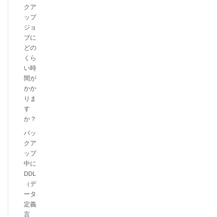
クア
ップ
ジョ
ブに
どの
くら
い時
間が
かか
りま
す
か？
バッ
クア
ップ
中に
DDL
（デ
ータ
定義
言