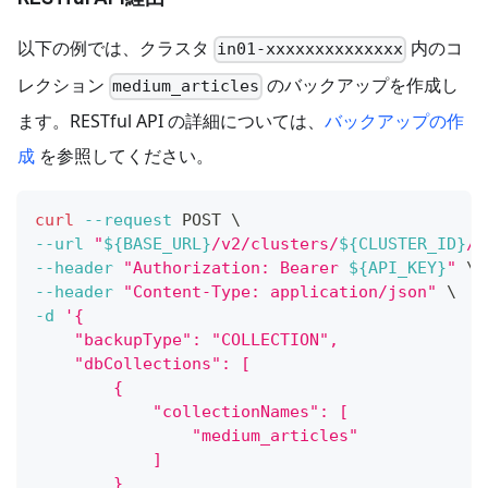
以下の例では、クラスタ
内のコ
in01-xxxxxxxxxxxxxx
レクション
のバックアップを作成し
medium_articles
ます。RESTful API の詳細については、
バックアップの作
成
を参照してください。
curl
--request
 POST 
\
--url
"
${BASE_URL}
/v2/clusters/
${CLUSTER_ID}
/b
--header
"Authorization: Bearer 
${API_KEY}
"
\
--header
"Content-Type: application/json"
\
-d
'{
    "backupType": "COLLECTION",
    "dbCollections": [
        {
            "collectionNames": [
                "medium_articles"
            ]
        }