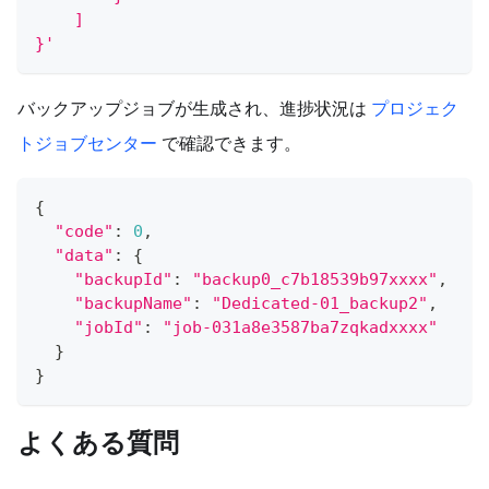
    ]
}'
バックアップジョブが生成され、進捗状況は
プロジェク
トジョブセンター
で確認できます。
{
"code"
:
0
,
"data"
:
{
"backupId"
:
"backup0_c7b18539b97xxxx"
,
"backupName"
:
"Dedicated-01_backup2"
,
"jobId"
:
"job-031a8e3587ba7zqkadxxxx"
}
}
よくある質問