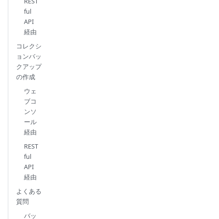
REST
ful
API
経由
コレクシ
ョンバッ
クアップ
の作成
ウェ
ブコ
ンソ
ール
経由
REST
ful
API
経由
よくある
質問
バッ