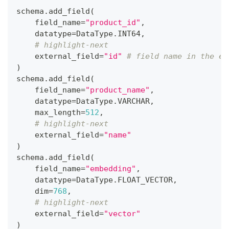
schema
.
add_field
(
    field_name
=
"product_id"
,
    datatype
=
DataType
.
INT64
,
# highlight-next
    external_field
=
"id"
# field name in the ex
)
schema
.
add_field
(
    field_name
=
"product_name"
,
    datatype
=
DataType
.
VARCHAR
,
    max_length
=
512
,
# highlight-next
    external_field
=
"name"
)
schema
.
add_field
(
    field_name
=
"embedding"
,
    datatype
=
DataType
.
FLOAT_VECTOR
,
    dim
=
768
,
# highlight-next
    external_field
=
"vector"
)