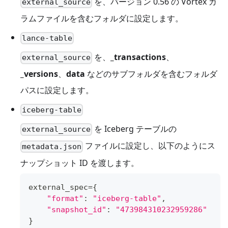
を、バージョン 0.56 の Vortex カ
external_source
ラムファイルを含むフォルダに設定します。
lance-table
を、
_transactions
、
external_source
_versions
、
data
などのサブフォルダを含むフォルダ
パスに設定します。
iceberg-table
を Iceberg テーブルの
external_source
ファイルに設定し、以下のようにス
metadata.json
ナップショット ID を渡します。
external_spec
=
{
"format"
:
"iceberg-table"
,
"snapshot_id"
:
"473984310232959286"
}