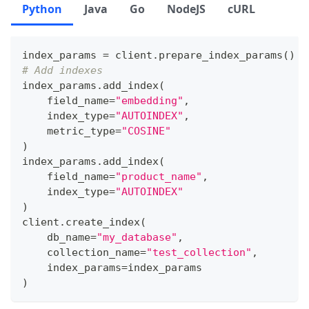
Python
Java
Go
NodeJS
cURL
index_params 
=
 client
.
prepare_index_params
(
)
# Add indexes
index_params
.
add_index
(
    field_name
=
"embedding"
,
    index_type
=
"AUTOINDEX"
,
    metric_type
=
"COSINE"
)
index_params
.
add_index
(
    field_name
=
"product_name"
,
    index_type
=
"AUTOINDEX"
)
client
.
create_index
(
    db_name
=
"my_database"
,
    collection_name
=
"test_collection"
,
    index_params
=
index_params
)