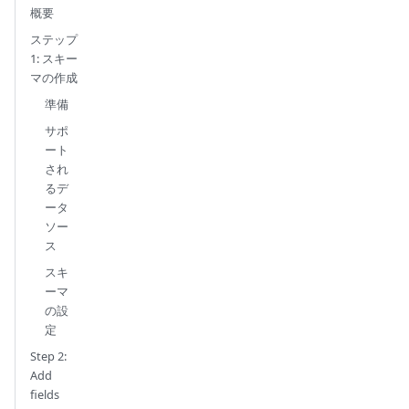
概要
ステップ
1: スキー
マの作成
準備
サポ
ート
され
るデ
ータ
ソー
ス
スキ
ーマ
の設
定
Step 2:
Add
fields