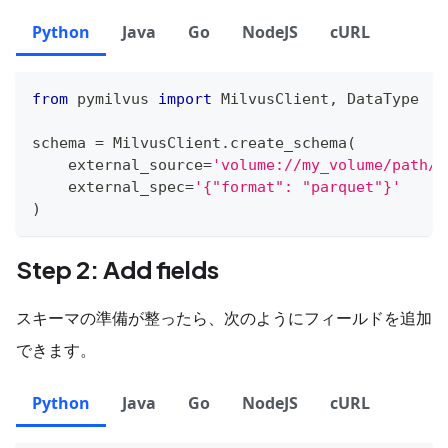
Python
Java
Go
NodeJS
cURL
from
 pymilvus 
import
 MilvusClient
,
 DataType
schema 
=
 MilvusClient
.
create_schema
(
    external_source
=
'volume://my_volume/path/t
    external_spec
=
'{"format": "parquet"}'
)
Step 2: Add fields
スキーマの準備が整ったら、次のようにフィールドを追加
できます。
Python
Java
Go
NodeJS
cURL