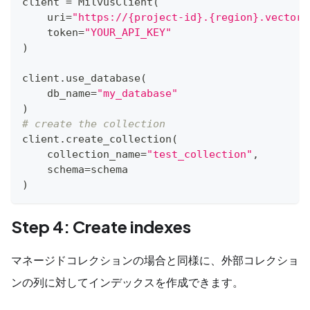
client 
=
 MilvusClient
(
    uri
=
"https://{project-id}.{region}.vectord
    token
=
"YOUR_API_KEY"
)
client
.
use_database
(
    db_name
=
"my_database"
)
# create the collection
client
.
create_collection
(
    collection_name
=
"test_collection"
,
    schema
=
schema
)
Step 4: Create indexes
マネージドコレクションの場合と同様に、外部コレクショ
ンの列に対してインデックスを作成できます。