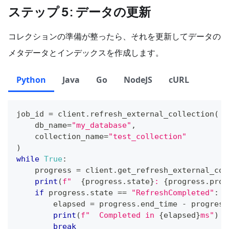
ステップ 5: データの更新
コレクションの準備が整ったら、それを更新してデータの
メタデータとインデックスを作成します。
Python
Java
Go
NodeJS
cURL
job_id 
=
 client
.
refresh_external_collection
(
    db_name
=
"my_database"
,
    collection_name
=
"test_collection"
)
while
True
:
    progress 
=
 client
.
get_refresh_external_col
print
(
f"  
{
progress
.
state
}
: 
{
progress
.
prog
if
 progress
.
state 
==
"RefreshCompleted"
:
        elapsed 
=
 progress
.
end_time 
-
 progress
print
(
f"  Completed in 
{
elapsed
}
ms"
)
break