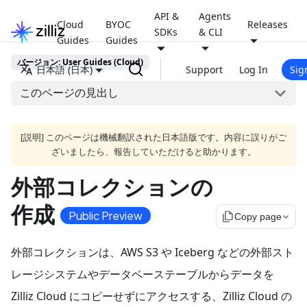
API &
Agents
Cloud
BYOC
Releases
SDKs
& CLI
Guides
Guides
バージョン: User Guides (Cloud)
日本語 (日本)
Support
Log In
Sig
このページの見出し
[説明] このページは機械翻訳された日本語版です。内容に誤りがご
ざいましたら、報告していただけると助かります。
外部コレクションの
作成
Public Preview
file_copy
Copy page
外部コレクションは、AWS S3 や Iceberg などの外部スト
レージシステムやデータベーステーブルからデータを
Zilliz Cloud にコピーせずにアクセスする、Zilliz Cloud の