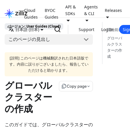
API &
Agents
Cloud
BYOC
Releases
SDKs
& CLI
Guides
Guides
バージョン: User Guides (Cloud)
日本語 (日本)
Support
Log In
Sig
開始前に
グローバ
このページの見出し
ルクラス
ターの作
成
[説明] このページは機械翻訳された日本語版で
す。内容に誤りがございましたら、報告してい
ただけると助かります。
グローバル
file_copy
Copy page
クラスター
の作成
このガイドでは、グローバルクラスターの