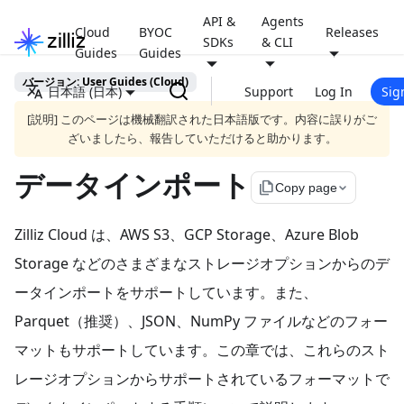
API &
Agents
Cloud
BYOC
Releases
SDKs
& CLI
Guides
Guides
バージョン: User Guides (Cloud)
日本語 (日本)
Support
Log In
Sig
[説明] このページは機械翻訳された日本語版です。内容に誤りがご
ざいましたら、報告していただけると助かります。
データインポート
file_copy
Copy page
Zilliz Cloud は、AWS S3、GCP Storage、Azure Blob
Storage などのさまざまなストレージオプションからのデ
ータインポートをサポートしています。また、
Parquet（推奨）、JSON、NumPy ファイルなどのフォー
マットもサポートしています。この章では、これらのスト
レージオプションからサポートされているフォーマットで