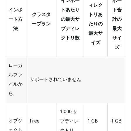
インポー
ポー
ィレク
インポ
トあたり
ト合
クラスタ
トリあ
ート方
の最大サ
計の
ープラン
たりの
法
ブディレ
最大
最大サ
クトリ数
サイ
イズ
ズ
ローカ
ルファ
サポートされていません
イルか
ら
1,000 サ
オブジ
Free
ブディレ
1 GB
1 GB
ェクト
クトリ