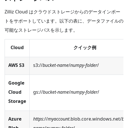
Zilliz Cloud はクラウドストレージからのデータインポー
トをサポートしています。以下の表に、データファイルの
可能なストレージパスを示します。
Cloud
クイック例
AWS S3
s3://
bucket-name
/
numpy-folder
/
Google
Cloud
gs://
bucket-name
/
numpy-folder
/
Storage
Azure
https:
//
myaccount
.blob.core.windows.net/
buc
Blob
name
/
numpy-folder
/