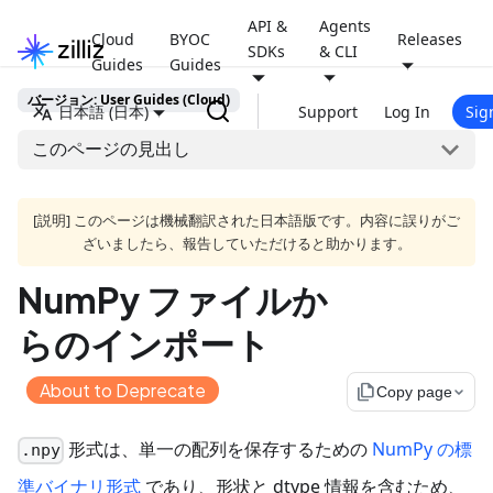
API &
Agents
Cloud
BYOC
Releases
SDKs
& CLI
Guides
Guides
バージョン: User Guides (Cloud)
日本語 (日本)
Support
Log In
Sig
このページの見出し
[説明] このページは機械翻訳された日本語版です。内容に誤りがご
ざいましたら、報告していただけると助かります。
NumPy ファイルか
らのインポート
About to Deprecate
file_copy
Copy page
形式は、単一の配列を保存するための
NumPy の標
.npy
準バイナリ形式
であり、形状と dtype 情報を含むため、