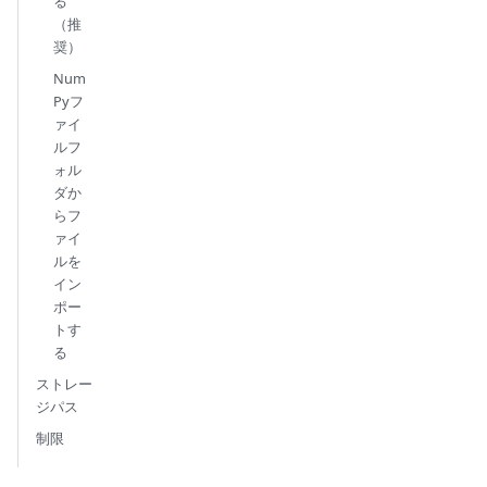
る
（推
奨）
Num
Pyフ
ァイ
ルフ
ォル
ダか
らフ
ァイ
ルを
イン
ポー
トす
る
ストレー
ジパス
制限