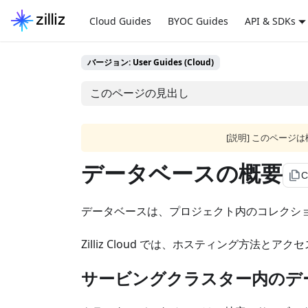
Cloud Guides
BYOC Guides
API & SDKs
バージョン: User Guides (Cloud)
このページの見出し
[説明] このペー
データベースの概要
file_copy
C
データベースは、プロジェクト内のコレクシ
Zilliz Cloud では、ホスティング方法
サービングクラスター内のデ