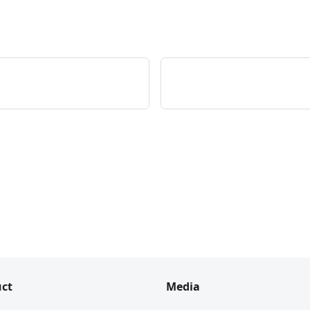
ct
Media