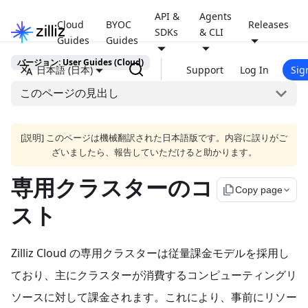
API &
Agents
Cloud
BYOC
Releases
SDKs
& CLI
Guides
Guides
バージョン: User Guides (Cloud)
日本語 (日本)
Support
Log In
Sig
このページの見出し
[説明] このページは機械翻訳された日本語版です。内容に誤りがご
ざいましたら、報告していただけると助かります。
専用クラスターのコ
file_copy
Copy page
スト
Zilliz Cloud の専用クラスターは従量課金モデルを採用し
ており、主にクラスターが消費するコンピューティングリ
ソースに対して課金されます。これにより、事前にリソー