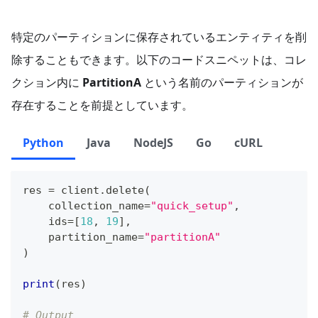
特定のパーティションに保存されているエンティティを削
除することもできます。以下のコードスニペットは、コレ
クション内に
PartitionA
という名前のパーティションが
存在することを前提としています。
Python
Java
NodeJS
Go
cURL
res 
=
 client
.
delete
(
    collection_name
=
"quick_setup"
,
    ids
=
[
18
,
19
]
,
    partition_name
=
"partitionA"
)
print
(
res
)
# Output