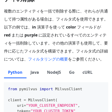
複数のエンティティを一括で削除する際に、それらが共通
して持つ属性がある場合は、フィルタ式を使用できます。
以下の例では、
in
演算子を使って
color
フィールドが
red
または
purple
に設定されているすべてのエンティテ
ィを一括削除しています。その他の演算子も使用して、要
件に応じたフィルタ式を構築できます。フィルタ式の詳細
については、
フィルタリングの概要
をご参照ください。
Python
Java
NodeJS
Go
cURL
from
 pymilvus 
import
 MilvusClient
client 
=
 MilvusClient
(
    uri
=
"YOUR_CLUSTER_ENDPOINT"
,
    token
=
"YOUR_CLUSTER_TOKEN"