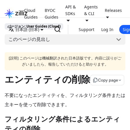
API &
Agents
Cloud
BYOC
Releases
SDKs
& CLI
Guides
Guides
バージョン: User Guides (Cloud)
日本語 (日本)
Support
Log In
Sig
このページの見出し
[説明] このページは機械翻訳された日本語版です。内容に誤りがご
ざいましたら、報告していただけると助かります。
エンティティの削除
file_copy
Copy page
不要になったエンティティを、フィルタリング条件または
主キーを使って削除できます。
フィルタリング条件によるエンティ
ティの削除