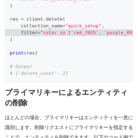
)
res 
=
 client
.
delete
(
    collection_name
=
"quick_setup"
,
filter
=
"color in ['red_7025', 'purple_4976
)
print
(
res
)
# Output
# {'delete_count': 2}
プライマリキーによるエンティティ
の削除
ほとんどの場合、プライマリキーはエンティティを一意に
識別します。削除リクエストにプライマリキーを指定する
ことで、エンティティを削除できます。以下のコード例で