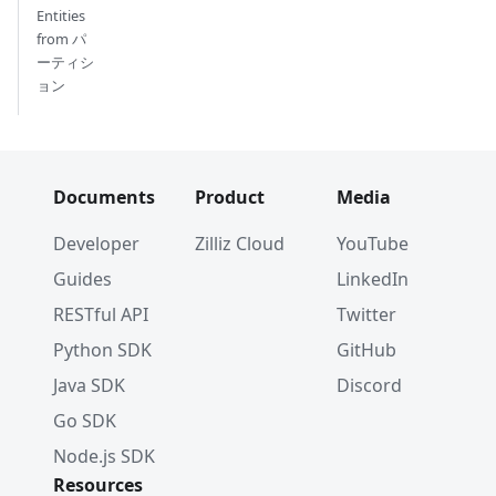
Entities
from パ
ーティシ
ョン
Documents
Product
Media
Developer
Zilliz Cloud
YouTube
Guides
LinkedIn
RESTful API
Twitter
Python SDK
GitHub
Java SDK
Discord
Go SDK
Node.js SDK
Resources