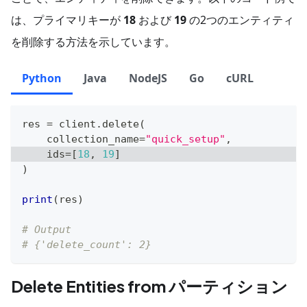
は、プライマリキーが
18
および
19
の2つのエンティティ
を削除する方法を示しています。
Python
Java
NodeJS
Go
cURL
res 
=
 client
.
delete
(
    collection_name
=
"quick_setup"
,
    ids
=
[
18
,
19
]
)
print
(
res
)
# Output
# {'delete_count': 2}
Delete Entities from パーティション