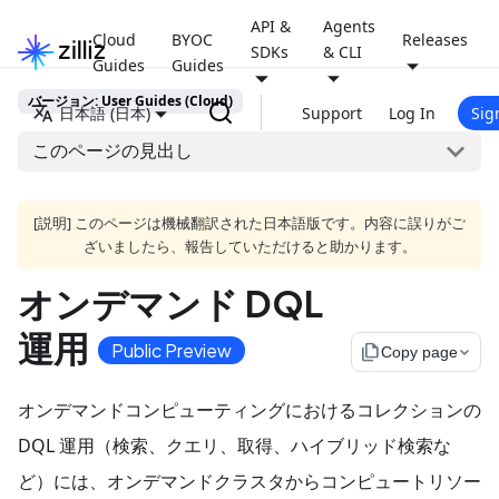
API &
Agents
Cloud
BYOC
Releases
SDKs
& CLI
Guides
Guides
バージョン: User Guides (Cloud)
日本語 (日本)
Support
Log In
Sig
このページの見出し
[説明] このページは機械翻訳された日本語版です。内容に誤りがご
ざいましたら、報告していただけると助かります。
オンデマンド DQL
運用
Public Preview
file_copy
Copy page
オンデマンドコンピューティングにおけるコレクションの
DQL 運用（検索、クエリ、取得、ハイブリッド検索な
ど）には、オンデマンドクラスタからコンピュートリソー