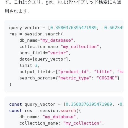
す。これはクエリ、get、およびハイブリッド検索にも適
用されます。
query_vector 
=
[
0.3580376395471989
,
-
0.6023495
res 
=
 session
.
search
(
    db_name
=
"my_database"
,
    collection_name
=
"my_collection"
,
    anns_field
=
"vector"
,
    data
=
[
query_vector
]
,
    limit
=
3
,
    output_fields
=
[
"product_id"
,
"title"
,
"mai
    search_params
=
{
"metric_type"
:
"COSINE"
}
)
const
 query_vector 
=
[
0.3580376395471989
,
-
0.6
const
 res 
=
 session
.
search
(
{
    db_name
:
"my_database"
,
    collection_name
:
"my_collection"
,