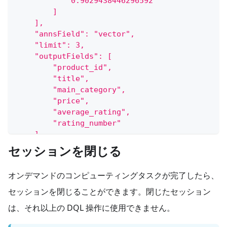
            0.9029438446296592
        ]
    ],
    "annsField": "vector",
    "limit": 3,
    "outputFields": [
        "product_id",
        "title",
        "main_category",
        "price",
        "average_rating",
        "rating_number"
    ]
}'
セッションを閉じる
オンデマンドのコンピューティングタスクが完了したら、
セッションを閉じることができます。閉じたセッション
は、それ以上の DQL 操作に使用できません。