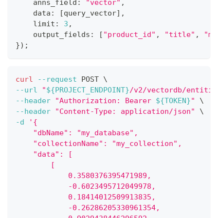
    anns_field
:
"vector"
,
    data
:
[
query_vector
]
,
    limit
:
3
,
    output_fields
:
[
"product_id"
,
"title"
,
"ma
}
)
;
curl
--request
 POST 
\
--url
"
${PROJECT_ENDPOINT}
/v2/vectordb/entitie
--header
"Authorization: Bearer 
${TOKEN}
"
\
--header
"Content-Type: application/json"
\
-d
'{
    "dbName": "my_database",
    "collectionName": "my_collection",
    "data": [
        [
            0.3580376395471989,
            -0.6023495712049978,
            0.18414012509913835,
            -0.26286205330961354,