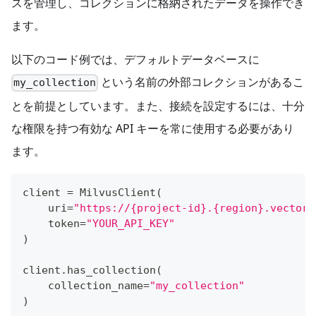
スを管理し、コレクションに格納されたデータを操作でき
ます。
以下のコード例では、デフォルトデータベースに
という名前の外部コレクションがあるこ
my_collection
とを前提としています。また、接続を設定するには、十分
な権限を持つ有効な API キーを常に使用する必要があり
ます。
client 
=
 MilvusClient
(
    uri
=
"https://{project-id}.{region}.vectord
    token
=
"YOUR_API_KEY"
)
client
.
has_collection
(
    collection_name
=
"my_collection"
)