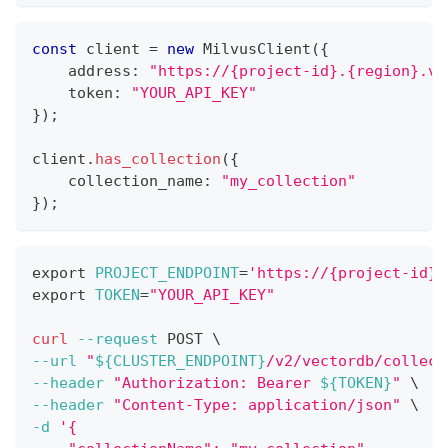
const
 client 
=
new
MilvusClient
(
{
    address
:
"https://{project-id}.{region}.ve
    token
:
"YOUR_API_KEY"
}
)
;
client
.
has_collection
(
{
    collection_name
:
"my_collection"
}
)
;
export
PROJECT_ENDPOINT
=
'https://{project-id}.
export
TOKEN
=
"YOUR_API_KEY"
curl
--request
 POST 
\
--url
"
${CLUSTER_ENDPOINT}
/v2/vectordb/collect
--header
"Authorization: Bearer 
${TOKEN}
"
\
--header
"Content-Type: application/json"
\
-d
'{