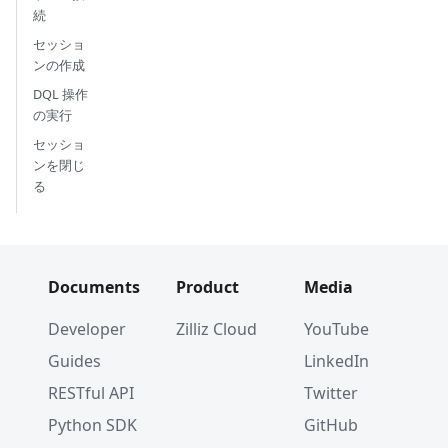
続
セッショ
ンの作成
DQL 操作
の実行
セッショ
ンを閉じ
る
Documents
Product
Media
Developer
Zilliz Cloud
YouTube
Guides
LinkedIn
RESTful API
Twitter
Python SDK
GitHub