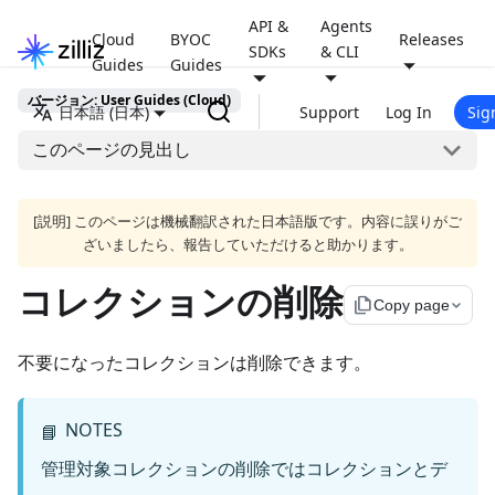
API &
Agents
Cloud
BYOC
Releases
SDKs
& CLI
Guides
Guides
バージョン: User Guides (Cloud)
日本語 (日本)
Support
Log In
Sig
このページの見出し
[説明] このページは機械翻訳された日本語版です。内容に誤りがご
ざいましたら、報告していただけると助かります。
コレクションの削除
file_copy
Copy page
不要になったコレクションは削除できます。
NOTES
📘
管理対象コレクションの削除ではコレクションとデ