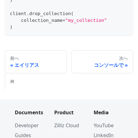
)
client
.
drop_collection
(
    collection_name
=
"my_collection"
)
前へ
次へ
エイリアス
コンソールで
例
Documents
Product
Media
Developer
Zilliz Cloud
YouTube
Guides
LinkedIn