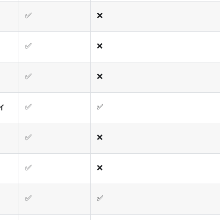
✅
❌
✅
❌
✅
❌
ィ
✅
✅
✅
❌
✅
❌
✅
✅