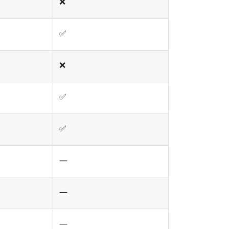
❌
✅
❌
✅
✅
—
—
—