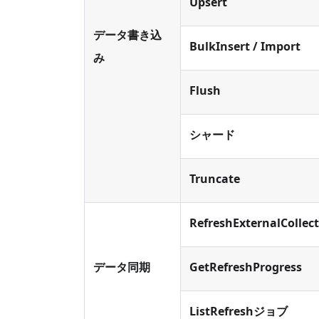
Upsert
データ書き込
BulkInsert / Import
み
Flush
シャード
Truncate
RefreshExternalCollec
データ同期
GetRefreshProgress
ListRefreshジョブ