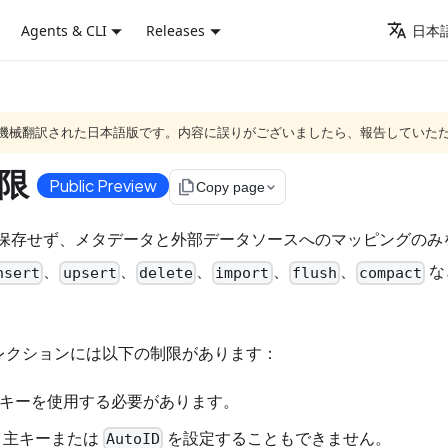
Agents & CLI
Releases
日本語
ジは機械翻訳された日本語版です。内容に誤りがございましたら、報告していた
限
Public Preview
file_copy
Copy page
の生データを保存せず、メタデータと外部データソースへのマッピング
、
、
、
、
、
な
nsert
upsert
delete
import
flush
compact
レクションには以下の制限があります：
I キーを使用する必要があります。
せず、主キーまたは
を設定することもできません。
AutoID