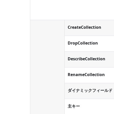
CreateCollection
DropCollection
DescribeCollection
RenameCollection
ダイナミックフィールド
主キー