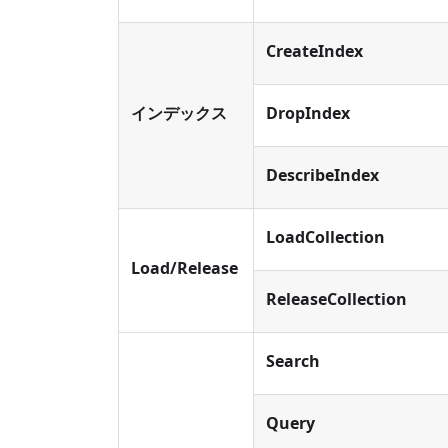
CreateIndex
インデックス
DropIndex
DescribeIndex
LoadCollection
Load/Release
ReleaseCollection
Search
Query