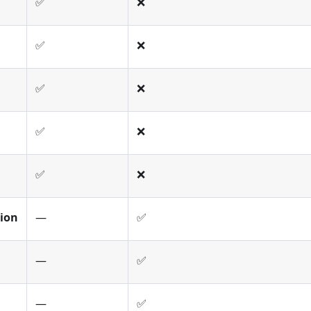
✅
❌
✅
❌
✅
❌
✅
❌
✅
❌
tion
—
✅
—
✅
—
✅