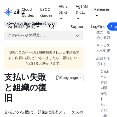
API &
Agents
Cloud
BYOC
Releases
SDKs
& CLI
Guides
Guides
バージョン: User Guides (Cloud)
日本語 (日本)
Support
Log In
Sig
支払い失
敗の一般
このページの見出し
的な原因
サービス
への影響
[説明] このページは機械翻訳された日本語版で
す。内容に誤りがございましたら、報告してい
組織を復
ただけると助かります。
旧する
Credi
支払い失敗
ts の
file_copy
Copy page
有効
と組織の復
期限
が切
旧
れ
た、
また
支払いの失敗は、組織の請求ステータスや
は使