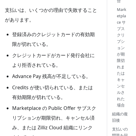
合
Mark
支払いは、いくつかの理由で失敗すること
etpla
があります。
ce サ
ブス
登録済みのクレジットカードの有効期
クリ
プシ
限が切れている。
ョン
が期
クレジットカードがカード発行会社に
限切
より拒否されている。
れま
たは
Advance Pay 残高が不足している。
キャ
ンセ
Credits が使い切られている、または
ルさ
有効期限が切れている。
れた
場合
Marketplace の Public Offer サブスク
組織の復
リプションが期限切れ、キャンセル済
旧後
み、または Zilliz Cloud 組織にリンク
支払いの
問題を回