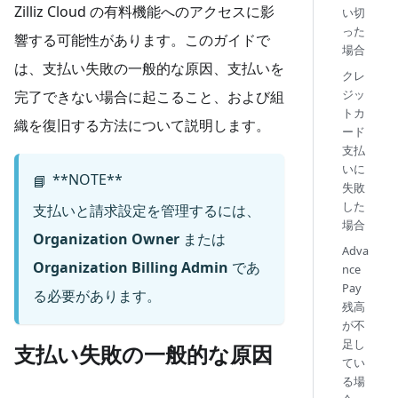
Zilliz Cloud の有料機能へのアクセスに影
い切
った
響する可能性があります。このガイドで
場合
は、支払い失敗の一般的な原因、支払いを
クレ
ジッ
完了できない場合に起こること、および組
トカ
織を復旧する方法について説明します。
ード
支払
いに
**NOTE**
📘
失敗
した
支払いと請求設定を管理するには、
場合
Organization Owner
または
Adva
Organization Billing Admin
であ
nce
Pay
る必要があります。
残高
が不
足し
支払い失敗の一般的な原因
てい
る場