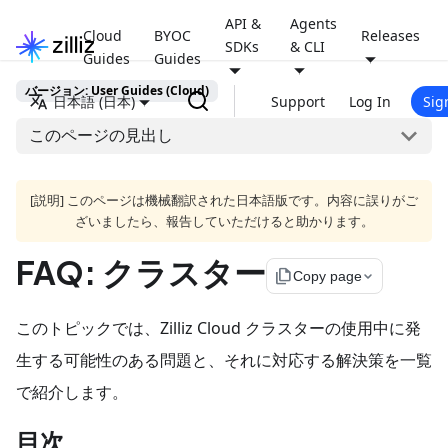
API &
Agents
Cloud
BYOC
Releases
SDKs
& CLI
Guides
Guides
バージョン: User Guides (Cloud)
日本語 (日本)
Support
Log In
Sig
このページの見出し
[説明] このページは機械翻訳された日本語版です。内容に誤りがご
ざいましたら、報告していただけると助かります。
FAQ: クラスター
file_copy
Copy page
このトピックでは、Zilliz Cloud クラスターの使用中に発
生する可能性のある問題と、それに対応する解決策を一覧
で紹介します。
目次