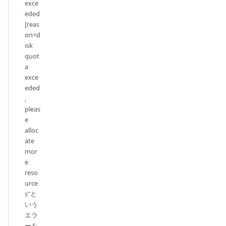
exce
eded
[reas
on=d
isk
quot
a
exce
eded
,
pleas
e
alloc
ate
mor
e
reso
urce
s"と
いう
エラ
ーを