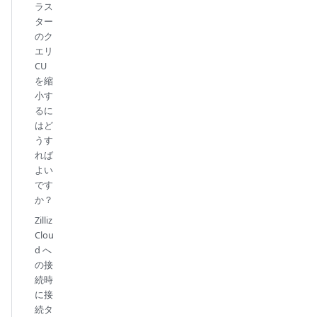
ラス
ター
のク
エリ
CU
を縮
小す
るに
はど
うす
れば
よい
です
か？
Zilliz
Clou
d へ
の接
続時
に接
続タ