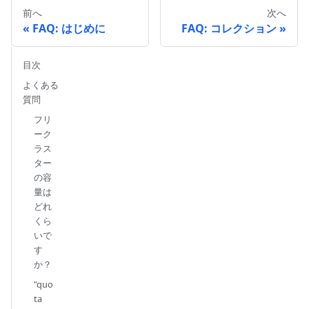
前へ
次へ
FAQ: はじめに
FAQ: コレクション
目次
よくある
質問
フリ
ーク
ラス
ター
の容
量は
どれ
くら
いで
す
か？
"quo
ta