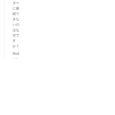
ター
に接
続で
きな
いの
はな
ぜで
す
か？
Nod
e.js
SDK
で
Zilliz
Clou
d に
接続
でき
ない
場合
はど