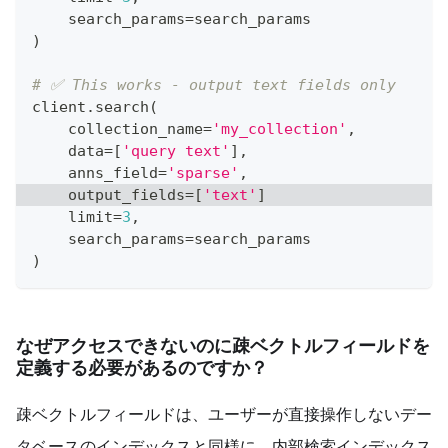
    search_params
=
search_params
)
# ✅ This works - output text fields only
client
.
search
(
    collection_name
=
'my_collection'
,
    data
=
[
'query text'
]
,
    anns_field
=
'sparse'
,
    output_fields
=
[
'text'
]
    limit
=
3
,
    search_params
=
search_params
)
なぜアクセスできないのに疎ベクトルフィールドを
定義する必要があるのですか？
疎ベクトルフィールドは、ユーザーが直接操作しないデー
タベースのインデックスと同様に、内部検索インデックス