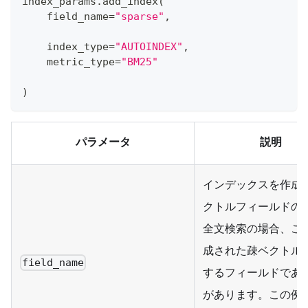
index_params
.
add_index
(
    field_name
=
"sparse"
,
    index_type
=
"AUTOINDEX"
,
    metric_type
=
"BM25"
)
パラメータ
説明
インデックスを作成
クトルフィールドの
全文検索の場合、こ
成された疎ベクトル
field_name
するフィールドであ
があります。この例