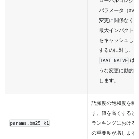
ローバルコレクシ
パラメータ（avg
変更に関係なく静
最大インパクトス
をキャッシュして
するのに対し、
は
TAAT_NAIVE
うな変更に動的に
します。
語頻度の飽和度を制
す。値を高くすると
ランキングにおける
params.bm25_k1
の重要度が増します