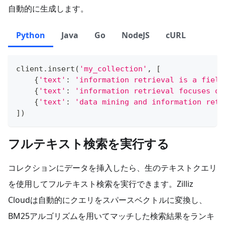
自動的に生成します。
Python
Java
Go
NodeJS
cURL
client
.
insert
(
'my_collection'
,
[
{
'text'
:
'information retrieval is a field
{
'text'
:
'information retrieval focuses on
{
'text'
:
'data mining and information retr
]
)
フルテキスト検索を実行する
コレクションにデータを挿入したら、生のテキストクエリ
を使用してフルテキスト検索を実行できます。Zilliz
Cloudは自動的にクエリをスパースベクトルに変換し、
BM25アルゴリズムを用いてマッチした検索結果をランキ