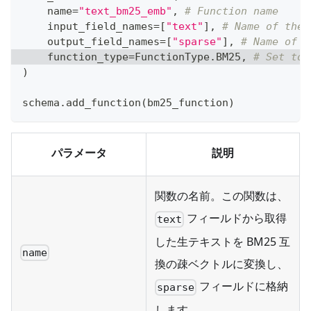
    name
=
"text_bm25_emb"
,
# Function name
    input_field_names
=
[
"text"
]
,
# Name of the 
    output_field_names
=
[
"sparse"
]
,
# Name of t
    function_type
=
FunctionType
.
BM25
,
# Set to 
)
schema
.
add_function
(
bm25_function
)
パラメータ
説明
関数の名前。この関数は、
フィールドから取得
text
した生テキストを BM25 互
name
換の疎ベクトルに変換し、
フィールドに格納
sparse
します。