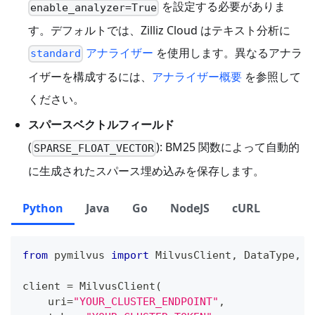
を設定する必要がありま
enable_analyzer=True
す。デフォルトでは、Zilliz Cloud はテキスト分析に
アナライザー
を使用します。異なるアナラ
standard
イザーを構成するには、
アナライザー概要
を参照して
ください。
スパースベクトルフィールド
(
): BM25 関数によって自動的
SPARSE_FLOAT_VECTOR
に生成されたスパース埋め込みを保存します。
Python
Java
Go
NodeJS
cURL
from
 pymilvus 
import
 MilvusClient
,
 DataType
,
 F
client 
=
 MilvusClient
(
    uri
=
"YOUR_CLUSTER_ENDPOINT"
,