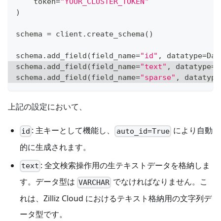
    token
=
"YOUR_CLUSTER_TOKEN"
)
schema 
=
 client
.
create_schema
(
)
schema
.
add_field
(
field_name
=
"id"
,
 datatype
=
Dat
schema
.
add_field
(
field_name
=
"text"
,
 datatype
=
D
schema
.
add_field
(
field_name
=
"sparse"
,
 datatype
上記の設定において、
: 主キーとして機能し、
により自動
id
auto_id=True
的に生成されます。
: 全文検索操作用の生テキストデータを格納しま
text
す。データ型は
でなければなりません。こ
VARCHAR
れは、Zilliz Cloud におけるテキスト格納用の文字列デ
ータ型です。