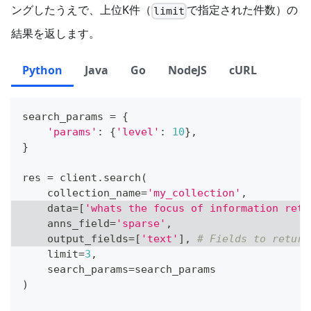
ングしたうえで、上位K件（
で指定された件数）の
limit
結果を返します。
Python
Java
Go
NodeJS
cURL
search_params 
=
{
'params'
:
{
'level'
:
10
}
,
}
res 
=
 client
.
search
(
    collection_name
=
'my_collection'
,
    data
=
[
'whats the focus of information retr
    anns_field
=
'sparse'
,
    output_fields
=
[
'text'
]
,
# Fields to return
    limit
=
3
,
    search_params
=
search_params
)