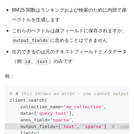
BM25 関数はランキングおよび検索のために内部で疎
ベクトルを生成します
これらのベクトルは疎フィールドに保存されますが、
に含めることはできません
output_fields
出力できるのは元のテキストフィールドとメタデータ
（例:
、
）のみです
id
text
例：
# ❌ This throws an error - you cannot output 
client
.
search
(
    collection_name
=
'my_collection'
,
    data
=
[
'query text'
]
,
    anns_field
=
'sparse'
,
    output_fields
=
[
'text'
,
'sparse'
]
# 'spars
    limit
=
3
,