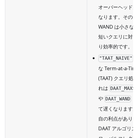
オーバーヘッドが
なります。そのた
WAND は小さな
k
短いクエリに対し
り効率的です。
:
"TAAT_NAIVE"
な Term-at-a-Tim
(TAAT) クエリ処
れは
DAAT_MAXS
や
と
DAAT_WAND
て遅くなりますが
自の利点がありま
DAAT アルゴリ