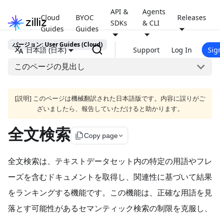
API &
Agents
Cloud
BYOC
Releases
SDKs
& CLI
Guides
Guides
バージョン: User Guides (Cloud)
日本語 (日本)
Support
Log In
Sig
このページの見出し
[説明] このページは機械翻訳された日本語版です。内容に誤りがご
ざいましたら、報告していただけると助かります。
全文検索
file_copy
Copy page
全文検索は、テキストデータセット内の特定の用語やフレ
ーズを含むドキュメントを取得し、関連性に基づいて結果
をランキングする機能です。この機能は、正確な用語を見
落とす可能性があるセマンティック検索の制限を克服し、