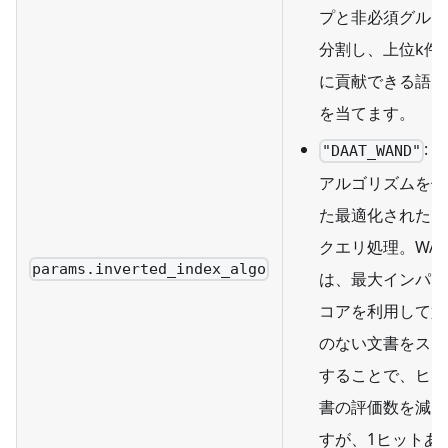
プと非必須グルー
分割し、上位k件
に貢献できる語に
を当てます。
: 
"DAAT_WAND"
アルゴリズムを使
た最適化された D
クエリ処理。WA
params.inverted_index_algo
は、最大インパク
コアを利用して競
のない文書をスキ
することで、ヒッ
書の評価数を減ら
すが、1ヒットあ