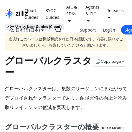
API &
Agents
Cloud
BYOC
Releases
SDKs
& CLI
Guides
Guides
バージョン: User Guides (Cloud)
日本語 (日本)
Support
Log In
Sig
[説明] このページは機械翻訳された日本語版です。内容に誤りがご
ざいましたら、報告していただけると助かります。
グローバルクラスタ
file_copy
Copy page
ー
グローバルクラスターは、複数のリージョンにまたがって
デプロイされたクラスターであり、耐障害性の向上と読み
取りレイテンシの低減を実現します。
グローバルクラスターの概要
[READ MORE]