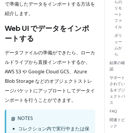
らの
で準備したデータをインポートする方法を
リモ
紹介します。
ート
ファ
Web UI でデータをインポ
イル
ボリ
ートする
ュー
ムか
データファイルの準備ができたら、ローカ
ら
ルドライブから直接インポートするか、
結果の確
認
AWS S3 や Google Cloud GCS、Azure
サポート
Blob Storage などのオブジェクトストレ
されてい
ージバケットにアップロートしてデータイ
るオブジ
ェクトパ
ンポートを行うことができます。
ス
FAQ
NOTES
📘
関連トピ
ック
コレクション内で実行中または保