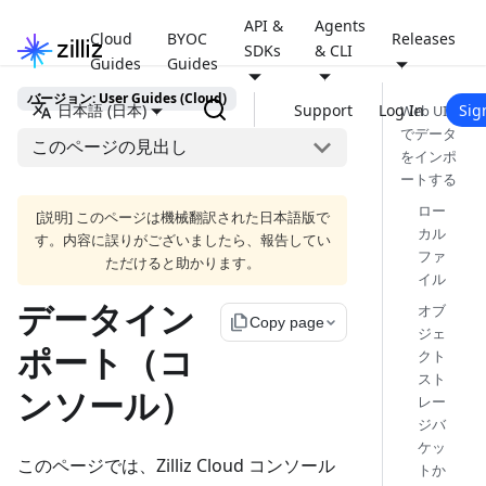
API &
Agents
Cloud
BYOC
Releases
SDKs
& CLI
Guides
Guides
バージョン: User Guides (Cloud)
日本語 (日本)
Support
Log In
Sig
Web UI
でデータ
このページの見出し
をインポ
ートする
ロー
[説明] このページは機械翻訳された日本語版で
カル
す。内容に誤りがございましたら、報告してい
ファ
ただけると助かります。
イル
データイン
オブ
file_copy
Copy page
ジェ
ポート（コ
クト
スト
ンソール）
レー
ジバ
ケッ
このページでは、Zilliz Cloud コンソール
トか